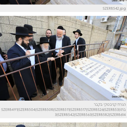
SZER8542.jpg
הגרח קניבסקי בקבר
בתו|SZER8491|SZER8504|SZER8508|SZER8511|SZER8517|SZER8526|SZER853
3|SZER8542|SZER8563|SZER8582|SZER8614