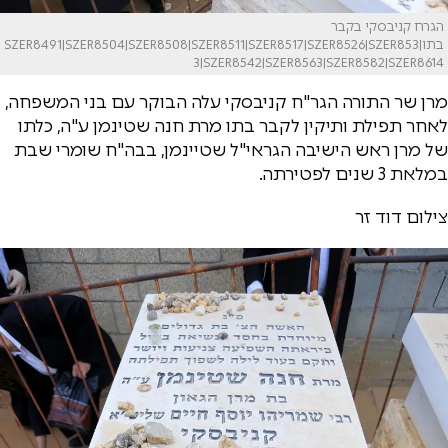
הגרח קניבסקי בקבר
בתו|SZER8491|SZER8504|SZER8508|SZER8511|SZER8517|SZER8526|SZER853
3|SZER8542|SZER8563|SZER8582|SZER8614
מרן שר התורה הגר"ח קניבסקי עלה הבוקר עם בני המשפחה,
לאחר תפילת ותיקין לקבר בתו מרת חנה שטינמן ע"ה, כלתו
של מרן ראש הישיבה הגראי"ל שטיינמן, בבה"ח שומרי שבת
במלאת 3 שנים לפטירתה.
​צילום דוד זר​