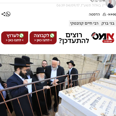
איתי גדסי
י"ג באלול תשע"ז, 04/09/17 06:39
א+
א-
הדפסה
בני ברק
רבי חיים קניבסקי