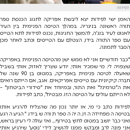
לפידות
האמן ישי לפידות יצא ליבשת אפריקה לחגוג הכנסת ספר
תורה ראשונה בניגריה. במהלך הטיסה הפנימית בין העיר
לאגוס לעיר בוג'ה, להמשך החגיגות, נכנס לפידות לתא הטייס
עם ספר התורה בידו, הצטלם עם הטייסים וכתב לאחר מכן
הסבר לתמונה.
"כבר חודשיים אני לא ממש ישן מהטיסה הפנימית באפריקה
שצפויה לי. מי שמכיר אותי, יודע שצריך לאזוק אותי בשביל
שאעלה לטיסה פנימית באפריקה, במטוס בן 90 שנה של
חברה קיקיונית עם טייסים אפריקאים. אגב, אם הייתם רואים
את ה"טרמינל" ואת התור, ובמיוחד את "סידורי הביטחון" –
לא הייתם עולים על הטיסה הזו. מבטיח", כתב לפידות.
לפידות כתב כי מי, או יותר נכון מה שהצליח להרגיע אותו
בטיסה המפחידה הזו, היה הספר תורה שבידו. "הגיע הרגע
ואני כבר יושב במטוס לחוץ בטירוף… ואז עולה לי רעיון בראש,
אני פונה לרב ומבקש ממנו להושיב לידי 'נוסע' שירגיע אותי