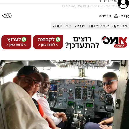
אפרים דוד
כ"א באייר תשע"ח, 06/05/18 13:59
א+
א-
הדפסה
אפריקה
ישי לפידות
ניגריה
ספר תורה