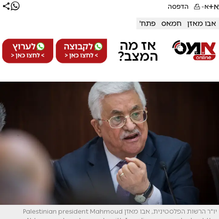
א+
א-
הדפסה
אבו מאזן
חמאס
פתח'
יו"ר הרשות הפלסטינית, אבו מאזן Palestinian president Mahmoud