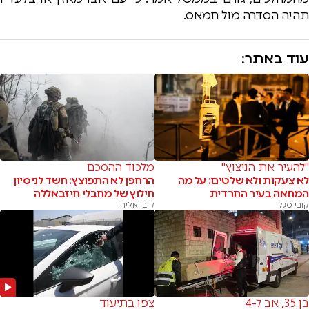
תהיה הסדרה מול חמאס.
עוד באתר:
"להעיר את הניצוץ"
מלכוד ההסכם
לא צעקות ולא שלטים: על מה
הרחפן לא התפוצץ: חשד לניסיון
המחאה בעיר החרדית
חילוץ של מחבלי חיזבאללה
קובי סגל
קובי אליה
בן 35, אב ל-4
צפו בתיעוד