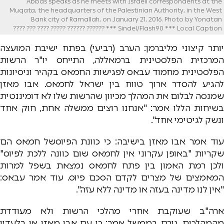
Abbas speaks as he meets with Israeli correspondents at the
Muqata, the headquarters of the Palestinian Authority, in the West
Bank city of Ramallah, on January 21, 2016. Photo by Yonatan
Sindel/Flash90 *** Local Caption *** ?????? ?????? ????? ???? ??? ????
יותר קיצוני מליברמן: הערב (רביעי) בפתח ישיבת המועצה
המרכזית הפלסטינית ברמאללה, התייחס יו"ר הרשות
הפלסטינית מחמוד עבאס לפגישות החמאס בקהיר וניסיונות
להגיע להסדר ארוך טווח בין ישראל לחמאס. אבו מאזן
שמנסה לבלום את המהלך מכיוון שהרשות שלו לא דומיננטית
בשיחות הללו אמר: "אנחנו רוצים ממשלה אחת, חוק אחד
ונשק לגיטימי אחד".
עוד אמר אבו מאזן בישיבה: כי כוונת הפיוסשל חמאס הם
שקריות "באופן עקרוני אין לחמאס שום כוונה ללכת לפיוס"
ולכן רמת האמון בין פתח לחמאס נמצאת בשפל למרות
המאמצים של מצרים לקדם הסכם פיוס. עוד אמר עבאס:
"אין לנו מדינה בעזה או מדינה ללא עזה".
ארה"ב שעוקבת אחרי מהלכי הרשות ולא מעודדת
מהמהלכים, גורם בממשל אמר: כי עם אבו מאזן או בלעדיו