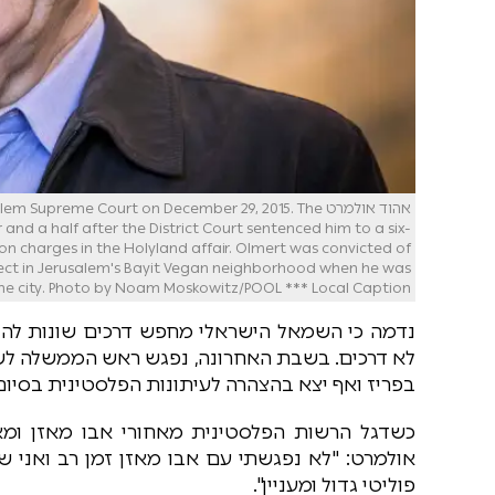
אהוד אולמרט upreme Court on December 29, 2015. The
nd a half after the District Court sentenced him to a six-
on charges in the Holyland affair. Olmert was convicted of
roject in Jerusalem's Bayit Vegan neighborhood when he was
hoto by Noam Moskowitz/POOL *** Local Caption *** ???? ?????? ??? ???? ?????? ???? ???? ????? ???? ???????
נדמה כי השמאל הישראלי מחפש דרכים שונות להו
לא דרכים. בשבת האחרונה, נפגש ראש הממשלה לשע
בפריז ואף יצא בהצהרה לעיתונות הפלסטינית בסיום
כשדגל הרשות הפלסטינית מאחורי אבו מאזן ומ
אולמרט: "לא נפגשתי עם אבו מאזן זמן רב ואני ש
פוליטי גדול ומעניין".