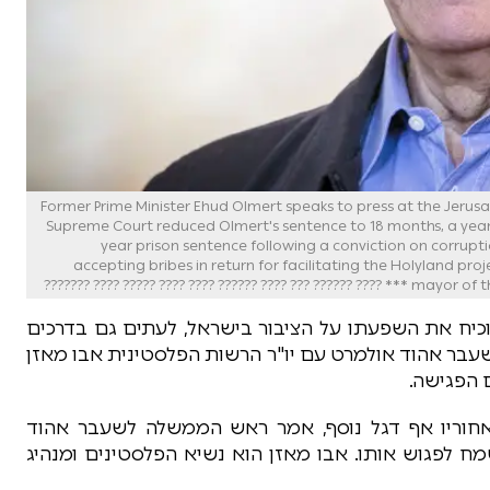
Former Prime Minister Ehud Olmert speaks to press at the Jerusalem S
Supreme Court reduced Olmert's sentence to 18 months, a year a
year prison sentence following a conviction on corrupti
accepting bribes in return for facilitating the Holyland p
mayor of the city. P
כיח את השפעתו על הציבור בישראל, לעתים גם בדרכים
בר אהוד אולמרט עם יו"ר הרשות הפלסטינית אבו מאזן
 הפגישה.
אחוריו אף דגל נוסף, אמר ראש הממשלה לשעבר אהוד
מח לפגוש אותו. אבו מאזן הוא נשיא הפלסטינים ומנהיג