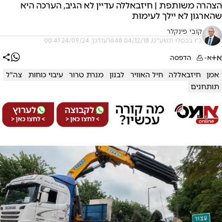
הצהרה משותפת | חיזבאללה עדיין לא הגיב, הערכה היא
שהארגון לא יילך לעימות
קובי פינקלר
כ"ו בכסלו תשע"ט, 04/12/18 16:48
עודכן: 24/09/24 00:41
א+
א-
הדפסה
אמן
חיזבאללה
חיל האוויר
לבנון
מנרת טרור
עיבוי כוחות
צה"ל
תותחנים