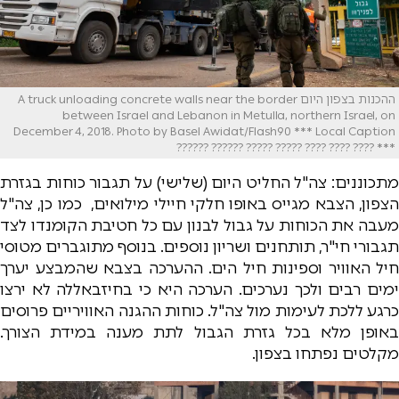
ההכנות בצפון היום A truck unloading concrete walls near the border
between Israel and Lebanon in Metulla, northern Israel, on
December 4, 2018. Photo by Basel Awidat/Flash90 *** Local Caption
*** ???? ???? ???? ????? ????? ?????? ??????
מתכוננים: צה"ל החליט היום (שלישי) על תגבור כוחות בגזרת
הצפון, הצבא מגייס באופו חלקי חיילי מילואים, כמו כן, צה"ל
מעבה את הכוחות על גבול לבנון עם כל חטיבת הקומנדו לצד
תגבורי חי"ר, תותחנים ושריון נוספים. בנוסף מתוגברים מטוסי
חיל האוויר וספינות חיל הים. ההערכה בצבא שהמבצע יערך
ימים רבים ולכך נערכים. הערכה היא כי בחיזבאללה לא ירצו
כרגע ללכת לעימות מול צה"ל. כוחות ההגנה האוויריים פרוסים
באופן מלא בכל גזרת הגבול לתת מענה במידת הצורך.
מקלטים נפתחו בצפון.