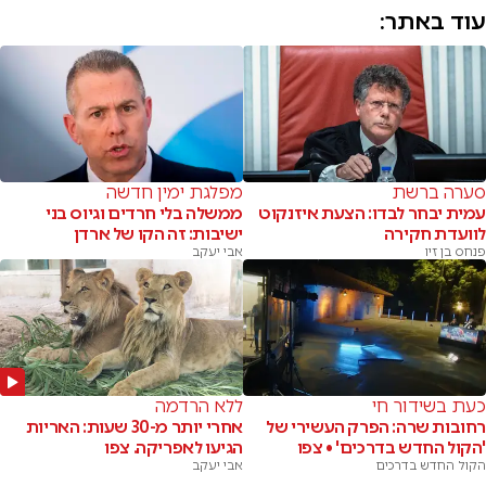
עוד באתר:
סערה ברשת
מפלגת ימין חדשה
עמית יבחר לבדו: הצעת איזנקוט
ממשלה בלי חרדים וגיוס בני
לוועדת חקירה
ישיבות: זה הקו של ארדן
פנחס בן זיו
אבי יעקב
כעת בשידור חי
ללא הרדמה
רחובות שרה: הפרק העשירי של
אחרי יותר מ-30 שעות: האריות
'הקול החדש בדרכים' • צפו
הגיעו לאפריקה. צפו
הקול החדש בדרכים
אבי יעקב