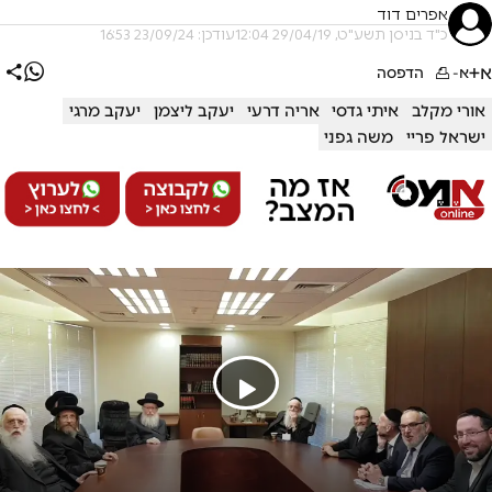
אפרים דוד
כ"ד בניסן תשע"ט, 29/04/19 12:04
עודכן: 23/09/24 16:53
א+
א-
הדפסה
אורי מקלב
איתי גדסי
אריה דרעי
יעקב ליצמן
יעקב מרגי
ישראל פריי
משה גפני