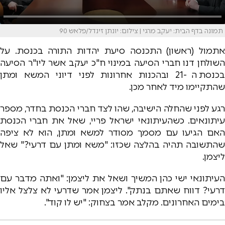
תמונה בדף הבית: יעקב מרגי | צילום: יונתן זינדל/פלאש 90
אתמול (ראשון) התכנסה סיעת יהדות התורה בכנסת. על
השולחן דנו חברי הסיעה במינוי ח"כ יעקב אשר ליו"ר הסיעה
בכנסת ה-21 ובהכנות אחרונות לפני דיוני המשא ומתן
שהתקיימו מיד לאחר מכן.
רגע לפני שהחלה הישיבה, שהו לצד חברי הכנסת בחדר, מספר
עיתונאים. כשהעיתונאי ישראל פריי, שאל את חברי הכנסת
האם הגיעו עם מסמך מסודר למשא ומתן, הוא לא ציפה
שהתשובה תהיה בהלצה שכזו: "משא ומתן עם דרעי?" שאל
ליצמן.
העיתונאי ישי כהן המשיך ושאל את ליצמן: "ואתה מדבר עם
דרעי? דווח שאתם בנתק". ליצמן אמר שדרעי לא צלצל אליו
בימים האחרונים. מקלב אמר בצחוק: "יש לו קוד".