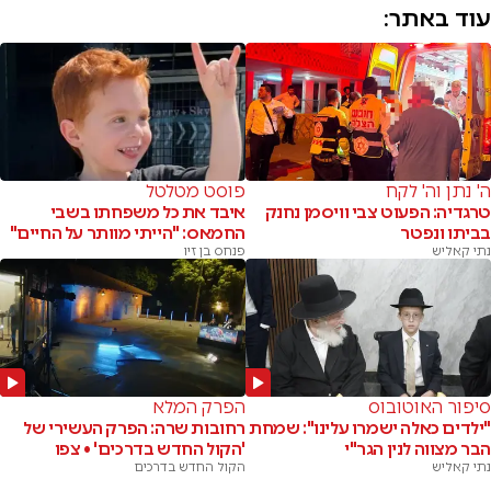
עוד באתר:
ה' נתן וה' לקח
פוסט מטלטל
טרגדיה: הפעוט צבי וויסמן נחנק
איבד את כל משפחתו בשבי
בביתו ונפטר
החמאס: "הייתי מוותר על החיים"
נתי קאליש
פנחס בן זיו
סיפור האוטובוס
הפרק המלא
"ילדים כאלה ישמרו עלינו": שמחת
רחובות שרה: הפרק העשירי של
הבר מצווה לנין הגר"י
'הקול החדש בדרכים' • צפו
נתי קאליש
הקול החדש בדרכים