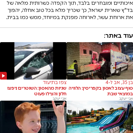
איכותיים ומובחרים בלבד, תוך הקפדה כשרותית מלאה של
בד"ץ שארית ישראל, כך שכריך מלא בכל טוב אחלה, יהפוך
את ארוחת עשר, לארוחה מפנקת במיוחד, ממש כמו בבית.
עוד באתר:
בן 35, אב ל-4
צפו בתיעוד
סוף עצוב לאסון בקפריסין: הלוויה
שניות מהאסון: השוטרים ניפצו
במוצאי שבת
חלון והצילו פעוט
אבי יעקב
אבי יעקב