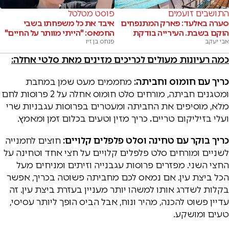
התושבים זועמים
פוסט מטלטל
סערה באלעד: פארק המתנפחים
איבד את כל משפחתו בשבי
הוקם בשבת. העירייה בודקת
החמאס: "הייתי מוותר על החיים"
אבי יעקב
פנחס בן זיו
כמה רעיונות מעולים לכריכים מזינים מאת סלטי אחלה:
כריך עם חומוס וחביתה:
מחממים מעט שמן במחבת
ומטגנים חביתה, מורחים סלט חומוס אחלה על 2 פרוסות לחם
מלא, מוסיפים את החביתה ומעטרים בפרוסות עגבניות שרי
ועלי בזיליקום טריים
.
כריך מזין וטעים בכלום זמן ומאמץ.
כריך בוקר עם טחינה וסלט פלפלים קלויים:
חוצים לחמנייה
לשניים ומורחים סלט פלפלים קלויים על חצי אחד וטחינה על
החצי השני. מפזרים פרוסות עגבנייה וזיתים ומניחים מעל
הכל ביצת עין. אם נמאס לכם מחביתה פשוטה בכריך, אפשר
בקלות לשדרג אותו למשהו יותר מעניין בעזרת ביצת עין. זה
עדיין פשוט להכנה, מהיר ונוח, אבל הביס הופך ליותר עסיסי,
טעים ומושקע.