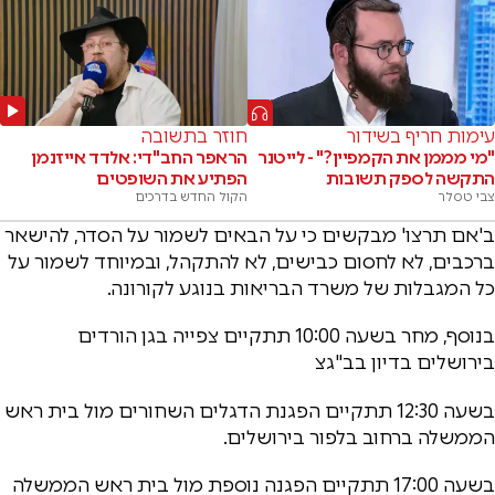
עימות חריף בשידור
חוזר בתשובה
"מי מממן את הקמפיין?" - לייטנר
הראפר החב"די: אלדד אייזנמן
התקשה לספק תשובות
הפתיע את השופטים
צבי טסלר
הקול החדש בדרכים
ב'אם תרצו' מבקשים כי על הבאים לשמור על הסדר, להישאר
ברכבים, לא לחסום כבישים, לא להתקהל, ובמיוחד לשמור על
כל המגבלות של משרד הבריאות בנוגע לקורונה.
בנוסף, מחר בשעה 10:00 תתקיים צפייה בגן הורדים
בירושלים בדיון בב"גצ
בשעה 12:30 תתקיים הפגנת הדגלים השחורים מול בית ראש
הממשלה ברחוב בלפור בירושלים.
בשעה 17:00 תתקיים הפגנה נוספת מול בית ראש הממשלה