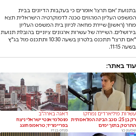
בתנועת 'אם תרצו' אומרים כי בעקבות הדיונים בבית
המשפט העליון המהווים סכנה לדמוקרטיה הישראלית תצא
מחר (ראשון) שיירת מחאה לכיוון בית המשפט העליון
בירושלים. השיירה של עשרות ארגונים ציוניים בהובלת תנועת
"אם תרצו" תתכנס בלטרון בשעה 10:30 ותתכנס מול בג"ץ
בשעה 11:15.
עוד באתר:
עשרות מיליארדים נמחקו
דאגה בארה"ב
רק בן 25: כוכב הבינה המלאכותית
מוסלמי אנטי ישראלי ניצח
התרסק בתוך ימים
בפריימריז; טראמפ חוגג
שמעון כץ
פנחס בן זיו