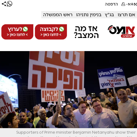
א+
א-
הדפסה
אם תרצו
בג"ץ
בנימין נתניהו
ראש הממשלה
Supporters of Prime minister Benjamin Netanyahu show their