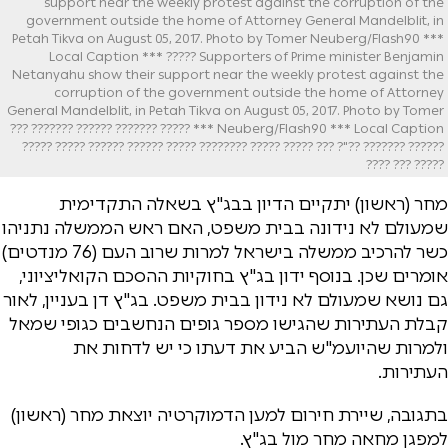
support near the weekly protest against the corruption of the
government outside the home of Attorney General Mandelblit, in
Petah Tikva on August 05, 2017. Photo by Tomer Neuberg/Flash90 ***
Local Caption *** ????? Supporters of Prime minister Benjamin
Netanyahu show their support near the weekly protest against the
corruption of the government outside the home of Attorney
General Mandelblit, in Petah Tikva on August 05, 2017. Photo by Tomer
Neuberg/Flash90 *** Local Caption *** ????? ??????? ?????? ??????? ???
?????? ??????? ??"? ??? ????? ????? ???????? ????? ?????? ?????? ????? ?????
????? ??? ????
מחר (ראשון) יתקיים הדיון בבג"ץ בשאלה התקדימית
שמעולם לא נידונה בבית משפט, האם ראש הממשלה נתניהו
כשר להרכיב ממשלה בישראל למרות שרוב העם (76 מנדטים)
אומרים שכן. בנוסף ידון בג"ץ בחוקיות ההסכם הקואליציוני,
גם נושא שמעולם לא נידון בבית משפט. בג"ץ דן בעניין, לאור
קבלת העתירות שהגישו מספר גופים הנחשבים כגופי שמאל
ולמרות שהיועמ"ש הביע את דעתו כי יש לדחות את
העתירות.
בתגובה, שיירת חירום למען הדמוקרטיה יוצאת מחר (ראשון)
למפגן מחאה מחר מול בג"ץ.