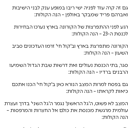
גם זה קרה עוד לפניה ישי ריבו במופע ענק לבני הישיבות
ואברהם פריד שמבקר באולפן – הנה הקולות:
רגע לפני ההתפרצות של הקורונה בארץ נערכו הבחירות
לכנסת ה-23 – הנה הקולות:
הקורונה מתפרצת בארץ וב'קול חי' זרמו העדכונים סביב
השעון – הנה הקולות:
סגר, בתי הכנסת נעולים ואת דרשות שבת הגדול השמיעו
הרבנים ברדיו – הנה הקולות:
גם בפסח למרות המצב הנורא כאן ב'קול חי' הכנו אתכם
כיאות לקראתו – הנה הקולות:
המצב לא פשוט, ה'גל הראשון' נגמר ה'גל השני' בדרך ועצרת
עולמית מרגשת מכנסת את כולם אל החצרות והמרפסות –
הנה הקולות: