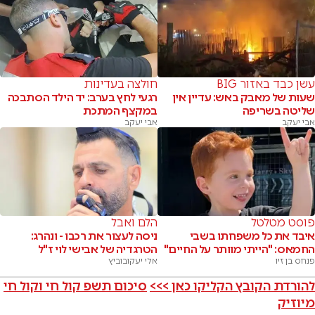
עשן כבד באזור BIG
חולצה בעדינות
שעות של מאבק באש: עדיין אין
רגעי לחץ בערב: יד הילד הסתבכה
שליטה בשריפה
במקצף המתכת
אבי יעקב
אבי יעקב
פוסט מטלטל
הלם ואבל
איבד את כל משפחתו בשבי
ניסה לעצור את רכבו - ונהרג:
החמאס: "הייתי מוותר על החיים"
הטרגדיה של אבישי לוי ז"ל
פנחס בן זיו
אלי יעקובוביץ
להורדת הקובץ הקליקו כאן >>>
סיכום תשפ קול חי וקול חי
מיוזיק