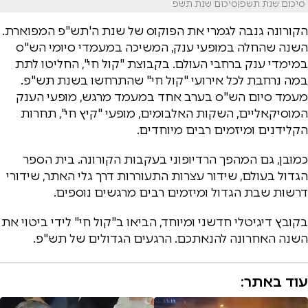
סיכום שנת תשפ|סיכום שנת תשפ
הקורונה גנבה לגמרי את הפוקוס של שנת ה'תש"פ המפוארת.
השנה שהחלה במופעי ענק, המשיכה במעמדי סיומי הש"ס
במימדי ענק ברחבי העולם. בקבוצת "קול חי", החליטו לתת
במה נרחבת לכל אירועי "קול חי" שהתרחשו בשנת תש"פ.
מעמד סיום הש"ס בערב אחד במעמד מרגש, מופעי הענק
המוסיקאליים, השקות האלבומים, מופעי "קיץ חי", תחרות
הקלידנים ומיזמים רבים מיוחדים.
כמובן, גם המהפך הרדיופוני בעקבות הקורונה. בית הספר
הגדול בעולם, שידור עצרות התעוררות דרך גלי האתר, שידורי
דרשות שבת הגדול ומיזמים רבים מרגשים נוספים.
בקובץ דיגיטלי חדשני ומיוחד, הביאו ב"קול חי" לידי ביטוי את
השנה האחרונה להנאתכם. הרגעים הגדולים של תש"פ.
עוד באתר: