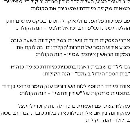
ל"ג בעומר מגיע, העליה להר מירון סגורה וב'קול חי' מוציאים
משאית שקופה מיוחדת שהעבירה את הקולות:
עם מסיכות על הפנים וללא קהל הוכתר בטקס מרשים חתן
ההלכה לשנת תש"פ הרב ישראל אלפסי – הנה הקולות:
אחרי הפסקות חוזרות ונשנות בשל הקורונה בשעה טובה
מגיע אירוע הגמר של תחרות 'הקלידנים' בה לוקח את
המקום הראשון איתמר שטיין – הנה הקולות:
גם לילדים שבבית דאגנו בתוכנית מיוחדת כשמה כן היא
"בית הספר הגדול בעולם" – הנה הקולות:
אורח מיוחד התווסף ללוח השידורים ענק הזמר מרדכי בן דוד
בתוכניות מרתקות של "שירין ורחשין" – הנה הקולות:
מה לא עשינו עם המאזינים כדי להתחזק וכדי להינצל
מהקורונה בין אם אלו תפילות או קבלות טובות עם הרב משה
בן לולו – הנה הקולות: