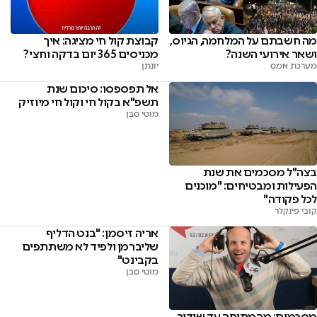
מה חשבתם על המלחמה, הגיוס,
קבוצת קול חי מציגה: איך
ושאר אירועי השנה?
מכניסים 365 יום בדקה וחצי?
מערכת אמס
יונתן
אל תפספסו: סיכום שנת
תשפ"א בקול חי וקול חי מיוזיק
מוטי סבן
בצה"ל מסכמים את שנת
הפעילות ומבטיחים: "מוכנים
לכל פקודה"
קובי פינקלר
אריה זיסמן: "בנט הדליף
שליברמן ולפיד לא משתתפים
בקבינט"
מוטי סבן
מסכמים: מהמתיחה עד שידור