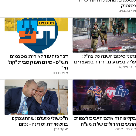
ממסוק
ארי טננבוים
נתוני סיכום השנה של צה"ל:
דבר כזה עוד לא היה: מסכמים
עליה בפיגועים, ירידה במעצרים
תש"פ - מיזם הענק מבית "קול
קובי פינקלר
חי"
אפרים דוד
ח"כ שולי מועלם: שהתעסקנו
בקליפ הזה אתם חייבים לצפות:
בנושאי דת ומדינה - נכוונו
הרגעים הגדולים של תשע"ח
יעקב גפן
קול חי - אמס