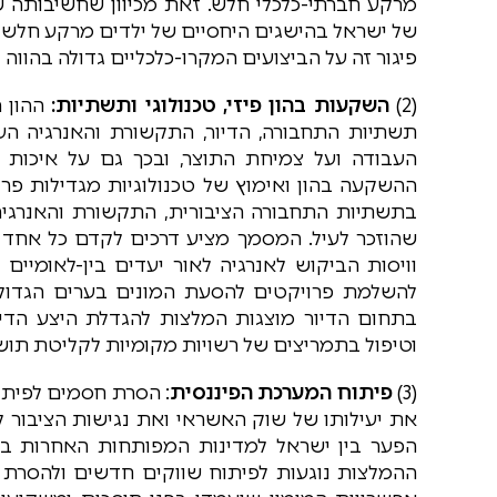
מרקע חברתי-כלכלי חלש. זאת מכיוון שחשיבותה של
של ישראל בהישגים היחסיים של ילדים מרקע חלש 
פיגור זה על הביצועים המקרו-כלכליים גדולה בהווה 
(2)
השקעות בהון פיזי, טכנולוגי ותשתיות:
ההון ה
תשתיות התחבורה, הדיור, התקשורת והאנרגיה הע
העבודה ועל צמיחת התוצר, ובכך גם על איכות 
ההשקעה בהון ואימוץ של טכנולוגיות מגדילות פר
בתשתיות התחבורה הציבורית, התקשורת והאנרגיה,
שהוזכר לעיל. המסמך מציע דרכים לקדם כל אחד
וויסות הביקוש לאנרגיה לאור יעדים בין-לאומיי
להשלמת פרויקטים להסעת המונים בערים הגדול
בתחום הדיור מוצגות המלצות להגדלת היצע הדי
וטיפול בתמריצים של רשויות מקומיות לקליטת תוש
(3)
פיתוח המערכת הפיננסית
: הסרת חסמים לפיתוח
את יעילותו של שוק האשראי ואת נגישות הציבור
הפער בין ישראל למדינות המפותחות האחרות בה
ההמלצות נוגעות לפיתוח שווקים חדשים ולהסרת ח