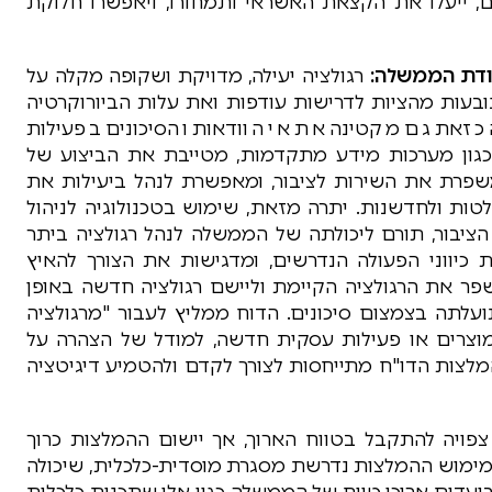
ם, ייעלו את הקצאת האשראי ותמחורו, ויאפשרו חלוקת
בודת הממשלה:
רגולציה יעילה, מדויקת ושקופה מקלה על
ובעות מהציות לדרישות עודפות ואת עלות הביורוקרטיה
 כזאת גם מקטינה את אי הוודאות והסיכונים בפעילות
כגון מערכות מידע מתקדמות, מטייבת את הביצוע של
שפרת את השירות לציבור, ומאפשרת לנהל ביעילות את
ות ולחדשנות. יתרה מזאת, שימוש בטכנולוגיה לניהול
בור, תורם ליכולתה של הממשלה לנהל רגולציה ביתר
כיווני הפעולה הנדרשים, ומדגישות את הצורך להאיץ
שפר את הרגולציה הקיימת וליישם רגולציה חדשה באופן
לתה בצמצום סיכונים. הדוח ממליץ לעבור "מרגולציה
וצרים או פעילות עסקית חדשה, למודל של הצהרה על
המלצות הדו"ח מתייחסות לצורך לקדם ולהטמיע דיגיטציה
ויה להתקבל בטווח הארוך, אך יישום ההמלצות כרוך
 מימוש ההמלצות נדרשת מסגרת מוסדית-כלכלית, שיכולה
עדים ארוכי טווח של הממשלה כגון אלו שתכנית כלכלית