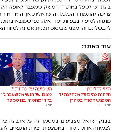
בעת יש לטפל באתגרי המשק שמעבר לאופק הקור
צריכה להתמודד הכלכלה הישראלית, אך הוא האיר ה
מתווה לטיפול בבעיות יסוד אלה, כפי שמובא בתוכני
להבשלתם והן מפני שביסוס תכנית אמינה לטווח הא
עוד באתר:
הזוי לחלוטין
השפיעה על כהונתו?
חלונות כהים וללא לחיצת יד:
מצבו של הנשיא לשעבר ג'ו
המפגש הסודי בטהרן
ביידן מחמיר; בנו מספר
יוני שניידר
יוני שניידר
בבנק ישראל מצביעים במסמך זה על ארבעה צירי
לצמיחה ארוכת טווח באמצעות יצירת התנאים להגדל