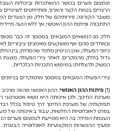
וצמצום פערים בכושר ההשתכרות וביכולות העובדי
הרצויים בטווח הקצר והארוך, ומתייחסים לשינויים
משבר הקורונה. פירותיהם של חלק מן הצעדים המוצע
התחבורה ופיתוח ההון האנושי, אך ללא הנעה מיידית
חלק מן הנושאים המובאים במסמך זה כבר מטופלי
ובאחדים מהם אף מושקעים מאמצים ציבוריים לא
כיווני הפעולה, שכן הניסיון מלמד שהמרחק בין החלטו
גדול בחלק מהמקרים. לאחר צירי הפעולה מוצגת 
המשק ולהצלחתו במימוש התכניות הכלכליות.
צירי הפעולה המובאים במסמך מתמקדים בכיוונים 
(1)
פיתוח ההון האנושי:
ההון האנושי מהווה מרכיב 
מערכת החינוך, ולכן איכותה היא נושא אסטרטגי 
תפוקותיה של מערכת החינוך דרך טיפול בכלל רבדי
בפרט לאוכלוסיות החלשות, עבור באיכותה של מער
העצמת המידה בה היא מסייעת לצמצום פערים הנוב
ומערך ההכשרות המקצועיות לאוכלוסייה הבוגרת.