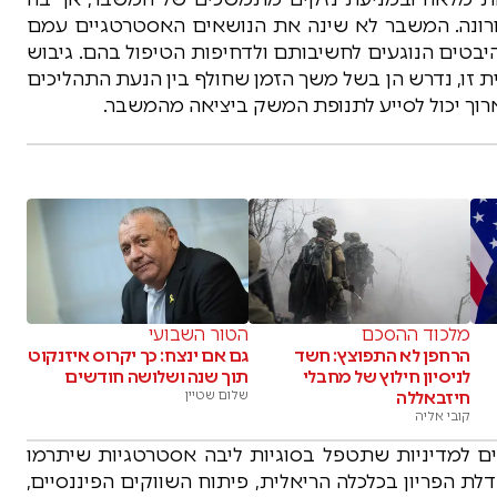
ונה. המשבר לא שינה את הנושאים האסטרטגיים עמם
יבטים הנוגעים לחשיבותם ולדחיפות הטיפול בהם. גיבוש
ת זו, נדרש הן בשל משך הזמן שחולף בין הנעת התהליכים
רוך יכול לסייע לתנופת המשק ביציאה מהמשבר.
מלכוד ההסכם
הטור השבועי
הרחפן לא התפוצץ: חשד
גם אם ינצח: כך יקרוס איזנקוט
לניסיון חילוץ של מחבלי
תוך שנה ושלושה חודשים
חיזבאללה
שלום שטיין
קובי אליה
ם למדיניות שתטפל בסוגיות ליבה אסטרטגיות שיתרמו
ת הפריון בכלכלה הריאלית, פיתוח השווקים הפיננסיים,