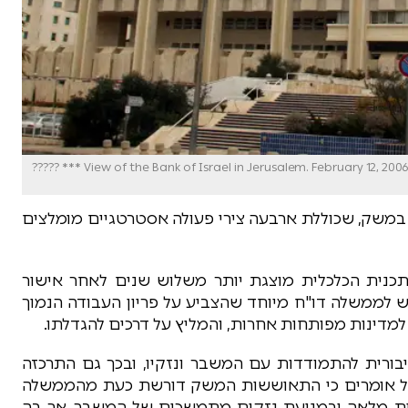
בנק ישראל View of the Bank of Israel in Jerusalem. February 12, 2006. Photo by Orel Cohen/Flash90 *** Local Caption *** ?????
במשק, שכוללת ארבעה צירי פעולה אסטרטגיים מומלצים
תכנית הכלכלית מוצגת יותר משלוש שנים לאחר אישור
 לממשלה דו"ח מיוחד שהצביע על פריון העבודה הנמוך
למדינות מפותחות אחרות, והמליץ על דרכים להגדלתו.
ורית להתמודדות עם המשבר ונזקיו, ובכך גם התרכזה
ראל אומרים כי התאוששות המשק דורשת כעת מהממשלה
ות מלאה ובמניעת נזקים מתמשכים של המשבר, אך בה