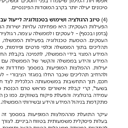
אפשרויות המימון שיעמדו בפני חוסכים ומשקיעי
סיכונים יעילה יותר בקרב המוסדות הפיננסיים.
(4)
טיוב הרגולציה ושימוש בטכנולוגיה לייעול ע
הפעילות העסקית: היא מפחיתה עלויות ישירות הנ
(בזמן ובכסף) – לעסקים ולממשלה עצמה. רגולציה
העסקים. הטמעת טכנולוגיה בפעילות הממשלה, 
תהליכים בתוך הממשלה וכלפי פרטים ופירמות, מ
המידע המצוי בידי הממשלה, לתמיכה בקבלת החלט
המידע והידע בממשלה והקשר של הממשלה עם הצי
יעילות. ההמלצות המופיעות במסמך מחדדות את 
ולהרחיב תהליכים שכבר החלו במגזר הציבורי – ל
חכם, תוך התחשבות במשמעותה הכלכלית לצד תוע
בשער", קרי קבלת אישורים מראש טרם הכנסת מ
עמידה ברגולציה והפעלת פיקוח בשווקים. כמו כן 
מתקדמת בניהול המידע והידע ובשירותי הממשלה.
עיקר התועלת מההמלצות המופיעות במסמך זה צפ
בעלות פיסקלית משמעותית בטווח הביניים. לצורך
להתקיים במנותק ממגבלות הטווח הקצר ותומכת בי