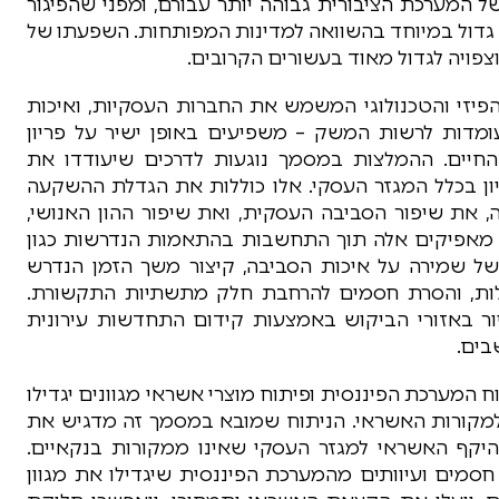
 המערכת הציבורית גבוהה יותר עבורם, ומפני שהפיגור
גדול במיוחד בהשוואה למדינות המפותחות. השפעתו של
וצפויה לגדול מאוד בעשורים הקרובים.
פיזי והטכנולוגי המשמש את החברות העסקיות, ואיכות
ומדות לרשות המשק – משפיעים באופן ישיר על פריון
החיים. ההמלצות במסמך נוגעות לדרכים שיעודדו את
יון בכלל המגזר העסקי. אלו כוללות את הגדלת ההשקעה
 את שיפור הסביבה העסקית, ואת שיפור ההון האנושי,
 מאפיקים אלה תוך התחשבות בהתאמות הנדרשות כגון
ם של שמירה על איכות הסביבה, קיצור משך הזמן הנדרש
ות, והסרת חסמים להרחבת חלק מתשתיות התקשורת.
ור באזורי הביקוש באמצעות קידום התחדשות עירונית
בים.
 המערכת הפיננסית ופיתוח מוצרי אשראי מגוונים יגדילו
 למקורות האשראי. הניתוח שמובא במסמך זה מדגיש את
יקף האשראי למגזר העסקי שאינו ממקורות בנקאיים.
סמים ועיוותים מהמערכת הפיננסית שיגדילו את מגוון