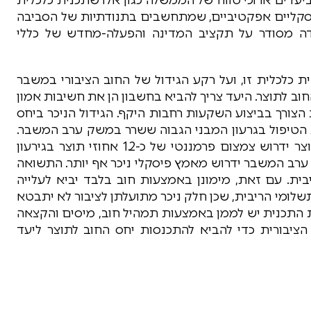
יסקליים אפקטיביים, שמתחשבים בתנודתיות של הסביבה
ודה מסודר על תקציב המדינה והפעלה-מחדש של כללי
 כלכלית זו, ועל רקע הגידול של החוב הציבורי במשבר
וב לתוצר. היעד צריך להביא בחשבון הן את חשיבות אמון
צורך בביצוע השקעות רחבות היקף. הגידול הניכר ביחס
הטיפול בגרעון המבני הגבוה ששרר במשק ערב המשבר.
עוד לפני ההשקעות הנדרשות, ייצוב יחס החוב לתוצר ידרוש צמצום פרמננטי של כ-1.2 אחוזי תוצר בגירעון
ו ערב המשבר ידרוש מאמץ פיסקלי ניכר אף יותר. התשואה
ת. עם זאת, מימונן באמצעות חוב בלבד יביא לעלייה
ומי הריבית, שכן חלק ניכר מתועלתן לציבור לא יתבטא
ות התכנית יש לממן באמצעות תמהיל חוב, מיסים והקצאה
ציבורית כדי להביא להתכנסות יחס החוב לתוצר ליעד