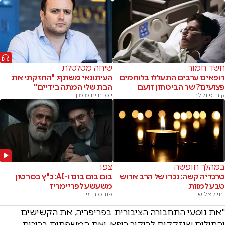
חשד חמור
שיחה מטלטלת
רופאים ערבים התעללו בלוחמים
העיתונאי משתף: "החזקתי את
פצועים? שר הביטחון זועם
הבת שלי המתה בידיים"
קובי פינקלר
יוסי חיים מימון
במהלך חופשה
צפו
טרגדיה קשה: נכדו של הרב ארוש
בום בום בום ו-AI: כ"ץ בסרטון
טבע למוות
משעשע לפריימריז
נתי קאליש
פנחס בן זיו
"את נוסעי התחבורה הציבורית בפריפריה, את הקשישים
והחולים שנזקקים לביקור רופא, ואת המשפחות ברוכות