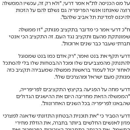
על מס הכניסה לת"א אמר דרעי, "ולא רק זה, עכשיו הממשלה
רוצה שאנחנו אנשי הפריפריה גם נשלם להם על הזכות
להיכנס למדינת תל אביב שלהם".
ח"כ דרעי אמר כי מדובר בתקציב מנותק, "זו ממשלה
שמונתקת מהעם ותקציב נגד העם. זה התקציב הכי אנטי
חברתי שעבר כבר שנים ארוכות".
דרעי תקף את בנט ואמר, "רק אדם כמו בנט שמסוגל
להתנתק מהמצביעים שלו ומכל ההבטחות שלו בלי להסתכל
לאחור יכול לעמוד בראשות ממשלה שמעבירה תקציב כזה
מנותק מעם ישראל ומהצרכים שלו".
דרעי מחה על הפגיעה בקיצוץ התקציבים לפריפרייה,
"הממשלה הזאת מחריבה היום את ההישגים הגדולים
שהבאנו לפריפריה בכל השנים האחרונות".
דרעי הסביר כי "את תוכנית הבטחון התזונתי שדאגה למצרכי
מזון לאנשים החלשים ביותר בחברה, את הוזלת מחירי
החשמל , את ההנחה בתחבורה הציבורית בפריפריה ואת