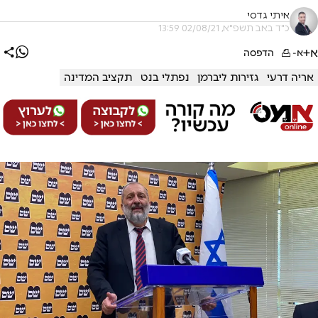
איתי גדסי
כ"ד באב תשפ"א, 02/08/21 13:59
א+
א-
הדפסה
אריה דרעי
גזירות ליברמן
נפתלי בנט
תקציב המדינה