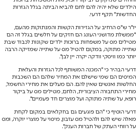
הילדים שלא יהיה להם לחם להביא הביתה בגלל הגזרות
החדשות" תקף דרעי.
יו"ר ש"ס הרחיב על הגזירות הקשות והמנתוקות מהעם,
"ממשלת מדושני העונג הם חזקים על חלשים בגלל זה הם
מטילים מס על משפחות ברוכות ילדים שקונות לכבוד שבת
שתייה מתוקה, במקום להטיל מס על שתייה שמזיקה הרבה
יותר כמו וויסקי וודקה יקרה יין לבן".
דרעי הבהיר כי "המכנה המשותף לכל הגזרות והעלאת
המיסים הם שמי שישלם את המחיר שלהם הם השכבות
החלשות ואנשים שאין להם. הם מעלים את מחירי החשמל,
מחירי התחבורה הציבורית, הלחם, מטילים מס על ביקור
רופא, על שתיה מתוקה ועל מוצרים חד פעמיים".
דרעי הוסיף כי "הם פוגעים גם בחקלאים במקום לקחת
מאלה שיש להם ולהטיל מס עזבון, מיסוי על מוצרי יוקרה, ומס
על רווחי העתק של חברות הענק".