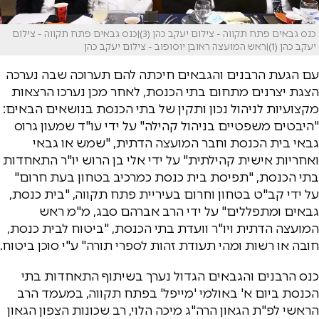
כנס גבאים פתח תקווה - צילום יעקב כהן (3)|כנס גבאים פתח תקווה - צילום
יעקב כהן (1)|ראש המועצה ראובן יוסופוב - צילום יעקב כהן
עם הגעת הרבנים והגבאים חיכתה להם תערוכה שבה נערכה
הצגת יצרנים מתחום בתי הכנסת, לאחר מכן נערכו הרצאות
מקצועיות לניהול נכון ותקין של בתי הכנסת בנושאים הבאים:
"היבטים משפטיים בניהול קהילה" על ידי עו"ד שמעון גרוס
גבאי בית הכנסת וחבר המועצה הדתית, "שמש או גבאי
ואחריות אישית קהילתית" על ידי אלי בן הרוש יו"ר התאחדות
בתי הכנסת, "תפיסת בית כנסת כמרכיב בטחון בעת חרום"
על ידי קב"ט בטחון וחרום בעיריית פתח תקווה, "בית כנסת,
גבאים ומתפללים" על ידי הרב אברהם סבג, מ"מ ראש
המועצה הדתית ויו"ר וועדת בתי הכנסת, "ביטוח לבית כנסת,
חובה או רשות ומהי תעודת זהות לספרי תורה" ע"י סוכן ביטוח.
כנס הרבנים והגבאים הגדול נערך בשיתוף התאחדות בתי
הכנסת ביום א' באולמי 'מייפל' בפתח תקווה, במעמד הרב
הראשי לפ"ת הגאון הרה"ג מיכה הלוי, רב שכונות הצפון הגאון