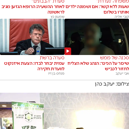
משפחה 'נעדרת'
סערת "הבבונים"
שעות ללא קשר: אם ושמונה ילדים
לאחר ההשעיה: הרופא הגזען מגיב
אותרו בשלום
לראשונה
קובי אליה
שמעון כץ
סכנה של ממש
סערה ברשת
שיכור על הכיכר: הנהג שלא הצליח
עמית יבחר לבדו: הצעת איזנקוט
לחזור לכביש
לוועדת חקירה
אבי יעקב
פנחס בן זיו
צילום: יעקב כהן