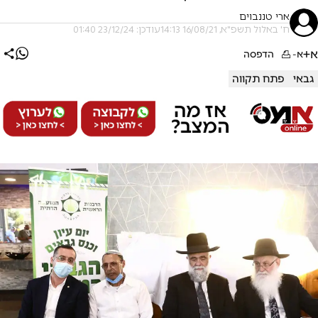
ארי טננבוים
ח' באלול תשפ"א, 16/08/21 14:13
עודכן: 23/12/24 01:40
א+
א-
הדפסה
גבאי
פתח תקווה