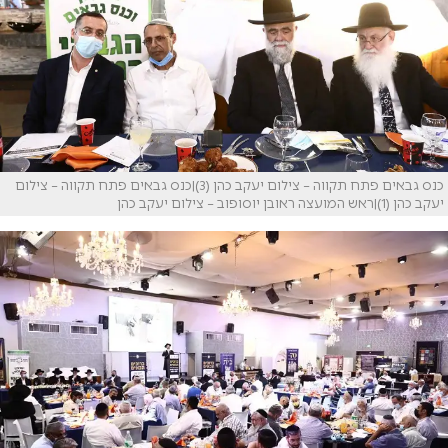
כנס גבאים פתח תקווה – צילום יעקב כהן (3)|כנס גבאים פתח תקווה – צילום
יעקב כהן (1)|ראש המועצה ראובן יוסופוב – צילום יעקב כהן