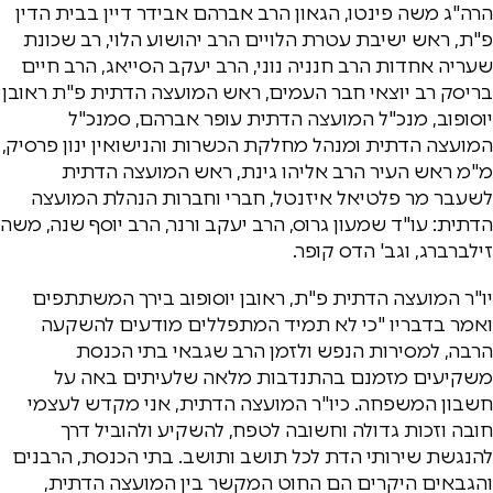
הרה"ג משה פינטו, הגאון הרב אברהם אבידר דיין בבית הדין
פ"ת, ראש ישיבת עטרת הלויים הרב יהושוע הלוי, רב שכונת
שעריה אחדות הרב חנניה נוני, הרב יעקב הסייאג, הרב חיים
בריסק רב יוצאי חבר העמים, ראש המועצה הדתית פ"ת ראובן
יוסופוב, מנכ"ל המועצה הדתית עופר אברהם, סמנכ"ל
המועצה הדתית ומנהל מחלקת הכשרות והנישואין ינון פרסיק,
מ"מ ראש העיר הרב אליהו גינת, ראש המועצה הדתית
לשעבר מר פלטיאל איזנטל, חברי וחברות הנהלת המועצה
הדתית: עו"ד שמעון גרוס, הרב יעקב ורנר, הרב יוסף שנה, משה
זילברברג, וגב' הדס קופר.
יו"ר המועצה הדתית פ"ת, ראובן יוסופוב בירך המשתתפים
ואמר בדבריו "כי לא תמיד המתפללים מודעים להשקעה
הרבה, למסירות הנפש ולזמן הרב שגבאי בתי הכנסת
משקיעים מזמנם בהתנדבות מלאה שלעיתים באה על
חשבון המשפחה. כיו"ר המועצה הדתית, אני מקדש לעצמי
חובה וזכות גדולה וחשובה לטפח, להשקיע ולהוביל דרך
להנגשת שירותי הדת לכל תושב ותושב. בתי הכנסת, הרבנים
והגבאים היקרים הם החוט המקשר בין המועצה הדתית,