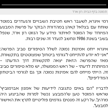
תמונה בדף הבית: רון ארד
רמי איגרא, לשעבר ראש חטיבת השבויים והנעדרים במוסד
שוחח עם בצלאל קאהן במהדורת הבוקר על פרשת המבצע
המיוחד של המוסד לאיתור מידע על הנווט רון ארד, שנפל
בשבי בשנת 1986 ונחשב לנעדר זה שנים רבות.
איגרא ייחס אמינות נמוכה לשלל הסיפורים סביב הפרשה:
"אני לא יודע להתייחס ל'גורמי ביטחון' שמצוטטים בתקשורת.
מאז שהפרשה הזאת יצאה לתקשורת דרך הודעתו –
המיותרת לדעתי – של ראש הממשלה, יש מלא סיפורים סביב
זה. הייתי מייחס להם אמינות נמוכה וכך גם לגורמי הביטחון
המדליפים".
לדבריו "הם באים כתגובה לידיעות של אמנון אברמוביץ'
שראש המוסד טען ש'המבצע נכשל למרות שהביצוע היה
מרהיב'. על רקע זה מנסים גורמים פוליטיים לתרץ את האישור
למבצע".