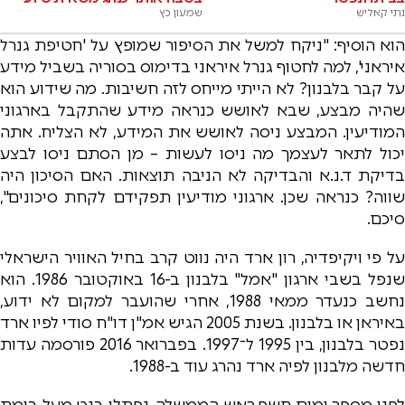
נתי קאליש
שמעון כץ
הוא הוסיף: "ניקח למשל את הסיפור שמופץ על 'חטיפת גנרל
איראני', למה לחטוף גנרל איראני בדימוס בסוריה בשביל מידע
על קבר בלבנון? לא הייתי מייחס לזה חשיבות. מה שידוע הוא
שהיה מבצע, שבא לאושש כנראה מידע שהתקבל בארגוני
המודיעין. המבצע ניסה לאושש את המידע, לא הצליח. אתה
יכול לתאר לעצמך מה ניסו לעשות – מן הסתם ניסו לבצע
בדיקת ד.נ.א והבדיקה לא הניבה תוצאות. האם הסיכון היה
שווה? כנראה שכן. ארגוני מודיעין תפקידם לקחת סיכונים",
סיכם.
על פי ויקיפדיה, רון ארד היה נווט קרב בחיל האוויר הישראלי
שנפל בשבי ארגון "אמל" בלבנון ב-16 באוקטובר 1986. הוא
נחשב כנעדר ממאי 1988, אחרי שהועבר למקום לא ידוע,
באיראן או בלבנון. בשנת 2005 הגיש אמ"ן דו"ח סודי לפיו ארד
נפטר בלבנון, בין 1995 ל־1997. בפברואר 2016 פורסמה עדות
חדשה מלבנון לפיה ארד נהרג עוד ב-1988.
לפני מספר ימים חשף ראש הממשלה, נפתלי בנט מעל בימת