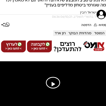
מה שגורמי ביטחון מדליפים בעניין"
ישראל רובין
ל' בתשרי תשפ"ב, 06/10/21 06:36
א+
א-
הדפסה
המוסד
מהדורת הבוקר
רון ארד