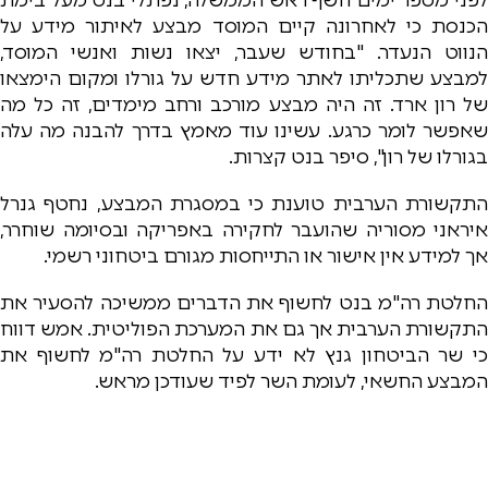
הכנסת כי לאחרונה קיים המוסד מבצע לאיתור מידע על
הנווט הנעדר. "בחודש שעבר, יצאו נשות ואנשי המוסד,
למבצע שתכליתו לאתר מידע חדש על גורלו ומקום הימצאו
של רון ארד. זה היה מבצע מורכב ורחב מימדים, זה כל מה
שאפשר לומר כרגע. עשינו עוד מאמץ בדרך להבנה מה עלה
בגורלו של רון", סיפר בנט קצרות.
התקשורת הערבית טוענת כי במסגרת המבצע, נחטף גנרל
איראני מסוריה שהועבר לחקירה באפריקה ובסיומה שוחרר,
אך למידע אין אישור או התייחסות מגורם ביטחוני רשמי.
החלטת רה"מ בנט לחשוף את הדברים ממשיכה להסעיר את
התקשורת הערבית אך גם את המערכת הפוליטית. אמש דווח
כי שר הביטחון גנץ לא ידע על החלטת רה"מ לחשוף את
המבצע החשאי, לעומת השר לפיד שעודכן מראש.