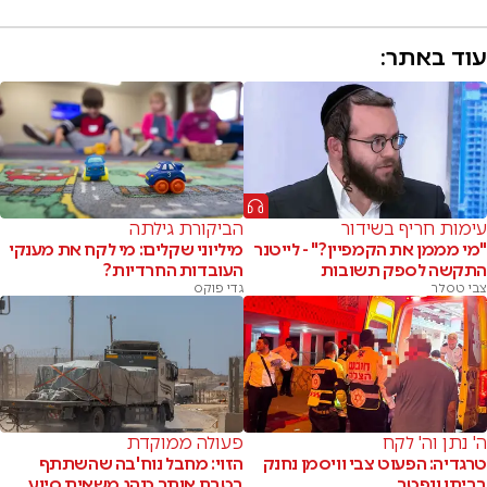
עוד באתר:
עימות חריף בשידור
הביקורת גילתה
"מי מממן את הקמפיין?" - לייטנר
מיליוני שקלים: מי לקח את מענקי
התקשה לספק תשובות
העובדות החרדיות?
צבי טסלר
גדי פוקס
ה' נתן וה' לקח
פעולה ממוקדת
טרגדיה: הפעוט צבי וויסמן נחנק
הזוי: מחבל נוח'בה שהשתתף
בביתו ונפטר
בטבח אותר כנהג משאית סיוע