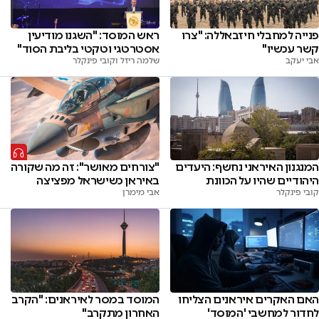
פנייה למחבלי חיזבאללה: "צרו
ראש המוסד: "השגנו מודיעין
קשר עכשיו"
אסטרטגי וטקטי בליבת הסוד"
אבי יעקב
שלמה ריזל וקובי פינקלר
המנגנון האיראני נחשף: היעדים
"צורחים מאושר": זה מה שקורה
היהודיים שהיו על הכוונת
באיראן כשישראל מפציצה
קובי פינקלר
אבי מימרן
האם האקרים איראנים הצליחו
המוסד במסר לאיראנים: "הקרב
לחדור למחשבי 'המוסד'
האחרון מתקרב"