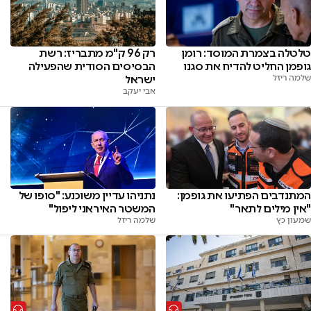
טלטלה בצמרת המוסד: רומן
רק 96 ק"מ מתבריז: רשת
גופמן החליט להדיח את סגנו
הבסיסים הסודית שהפעילה
שלמה ריזל
ישראל
אבי יעקב
המתנדבים הפתיעו את גופמן:
נתניהו עדיין משוכנע: "סופו של
"אין מילים לתאר"
המשטר האיראני ליפול"
שמעון כץ
שלמה ריזל