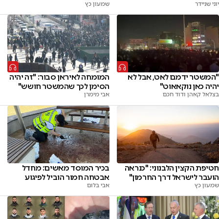
יוני שניידר
שמעון כץ
"המשטר ידמם לאט, אבל לא
המומחה לאיראן סבור: "זה יהיה
יהיה כאן נוקאאוט"
הסימן לכך שהמשטר חושש"
בצלאל קאהן ודוד חכם
אבי מימרן
חטיפת הקצין הלבנוני: "כנראה
בכיר המוסד מאשים: מחדל
הועבר לישראל דרך החרמון"
אבטחה חמור הוביל לפיגוע
שמעון כץ
אבי בלום