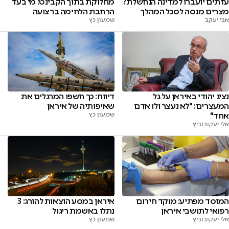
עזתים יועברו למדינה הנחשלת?
מחלוקת בתוך הקבינט: מי בעד
מצרים מנסה לסכל המהלך
הרחבת הלחימה ברצועה
אבי יעקב
שמעון כץ
נציג יהודי באיראן על גל
דיווח: כך חשפו המרגלים את
המעצרים: "לא נעצר ולו אדם
שאיפותיה של איראן
אחד"
שמעון כץ
אלי יעקובוביץ
המוסד מפתיע: מוקד חירום
איראן במסע הוצאות להורג: 3
רפואי לתושבי איראן
נתלו באשמת ריגול
אלי יעקובוביץ
שמעון כץ