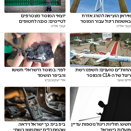
איראן הוציאה להורג אזרח
יוצאי המוסד מצטרפים
באשמת ריגול עבור המוסד
לטייסים: סכנה לחטופים
קובי אליה
קובי אליה
לפני: במוסד הישראלי חששו
החות'ים טוענים: חשפנו רשת
והביפר הושמד
ריגול של ה-CIA והמוסד
אלי יעקובוביץ
חיים שער
חשש: חוליות ריגול נוספות עדיין
ביפ ביפ: כך ישראל וידאה
פועלות בישראל
שהמחבלים ישתמשו בשתי