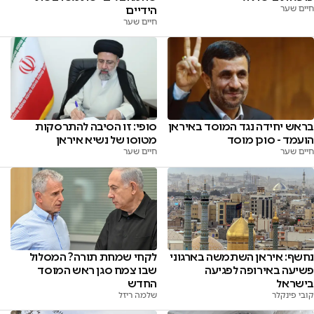
חיים שער
הידיים
חיים שער
סופי: זו הסיבה להתרסקות
בראש יחידה נגד המוסד באיראן
מטוסו של נשיא איראן
הועמד - סוכן מוסד
חיים שער
חיים שער
נחשף: איראן השתמשה בארגוני
לקחי שמחת תורה? המסלול
פשיעה באירופה לפגיעה
שבו צמח סגן ראש המוסד
בישראל
החדש
קובי פינקלר
שלמה ריזל