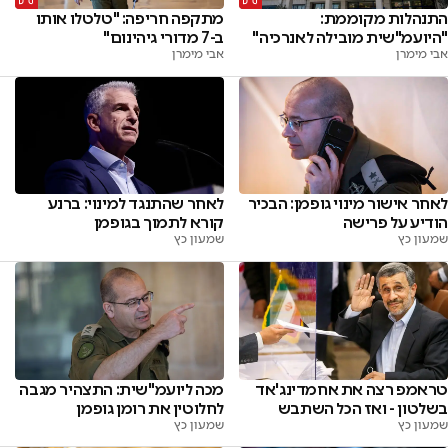
התנהלות מקוממת:
מתקפה חריפה: "טלטלו אותו
"היועמ"שית מובילה לאנרכיה"
ב-7 מדורי גיהינום"
אבי מימרן
אבי מימרן
לאחר אישור מינוי גופמן: הבכיר
לאחר שהתנגד למינוי: ברנע
הודיע על פרישה
קורא לתמוך בגופמן
שמעון כץ
שמעון כץ
טראמפ רצה את אחמדינג'אד
מכה ליועמ"שית: התצהיר מגבה
בשלטון - ואז הכל השתבש
לחלוטין את רומן גופמן
שמעון כץ
שמעון כץ