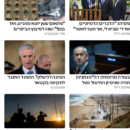
נתניהו: "הדברים הדמיוניים
"פתאום עשן יוצא מהכיס, ואז
שדדי מביא לי, אני מעז לאשר"
בום!": שנה לפיצוץ הביפרים
שלמה ריזל
אלי יעקובוביץ
בצורה מרומזת: רה"מ נתניהו
הסיבה לכישלון? המוסד התנגד
הודה שניסיון החיסול כשל
לתקיפה בקטאר
שלמה ריזל
שמעון כץ