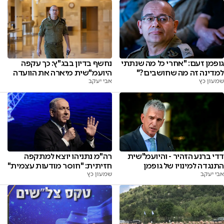
גופמן זעם: "אחרי כל מה שנתתי
נחשף בדיון בבג"ץ: כך עקפה
למדינה זה מה שחושבים?"
היועמ"שית מיארה את הוועדה
שמעון כץ
אבי יעקב
דדי ברנע הזהיר - והיועמ"שית
רה"מ נתניהו יוצא למתקפה
התנגדה למינויו של גופמן
חזיתית: "חוסר מודעות עצמית"
אבי יעקב
שמעון כץ