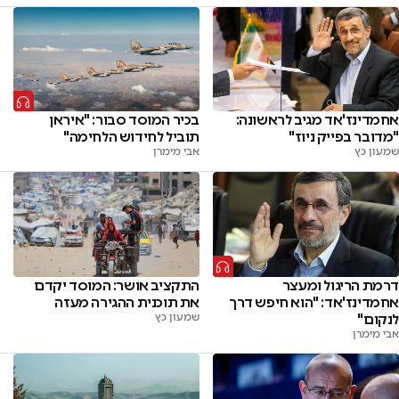
אחמדינז'אד מגיב לראשונה:
בכיר המוסד סבור: "איראן
"מדובר בפייק ניוז"
תוביל לחידוש הלחימה"
שמעון כץ
אבי מימרן
דרמת הריגול ומעצר
התקציב אושר: המוסד יקדם
אחמדינז'אד: "הוא חיפש דרך
את תוכנית ההגירה מעזה
לנקום"
שמעון כץ
אבי מימרן