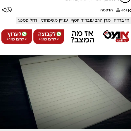
א+
א-
הדפסה
חי ברדיו
מרן הרב עובדיה יוסף
ענייין משפחתי
רחל פסטג