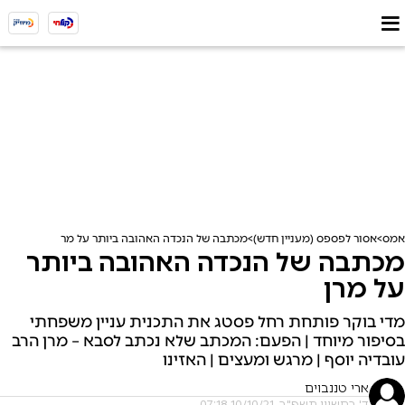
אמס
אסור לפספס (מעניין חדש)
מכתבה של הנכדה האהובה ביותר על מרן
מכתבה של הנכדה האהובה ביותר
על מרן
מדי בוקר פותחת רחל פסטג את התכנית עניין משפחתי
בסיפור מיוחד | הפעם: המכתב שלא נכתב לסבא – מרן הרב
עובדיה יוסף | מרגש ומעצים | האזינו
ארי טננבוים
ד' בחשוון תשפ"ב, 10/10/21 07:18