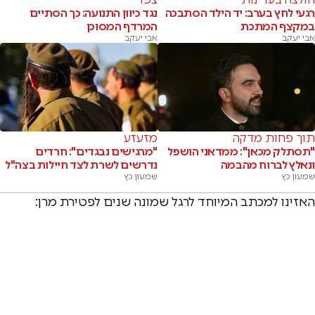
רגעי לחץ בערב: יד הילד הסתבכה
נגד כיוון התנועה: כך הסתיים
במקצף המתכת
המרדף המסוכן
אבי יעקב
אבי יעקב
תוך פחות מדקה
מזעזע
"תסתלק מכאן": ממדאני הושפל
"מרגישים נבגדים": חרדים
ונאלץ לברוח מהבמה
נדרשים לשרת לצד חיילות בצה"ל
שמעון כץ
שמעון כץ
האזינו למכתב המיוחד לרגל שמונה שנים לפטירת מרן: