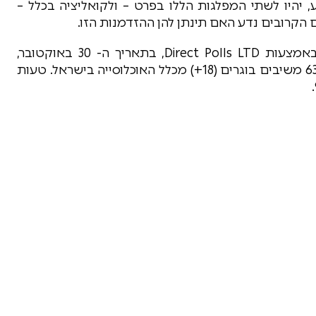
יהיו לשתי המפלגות הללו בפרט – ולקואליציה בכלל –
הקרובים נדע האם תינתן להן ההזדמנות הזו.
המדגם נערך על ידי שלמה פילבר וצוריאל שרון באמצעות Direct Polls LTD, בתאריך ה- 30 באוקטובר,
באמצעות מערכת דיגיטלית בשילוב פאנל, בקרב 637 משיבים בוגרים (18+) מכלל האוכלוסייה בישראל. טעות