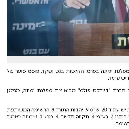
 מפלגת ימינה בפרט: הקלטות בנט ושקד, פוסט סוער של
יש עתיד.
חברת "דיירקט פולס" מביא את מפלגת ימינה, מפלגן
עוד עולה מהסקר: מפלגת הליכוד זוכה ל-35 מנדטים, יש עתיד 20, ש"ס 9, יהדות התורה 8, הרשימה המשותפת
7, כחול לבן 7, הציונות הדתית 7, העבודה 7, ישראל ביתנו 7, רע"מ 4, תקווה חדשה 4, מרצ 4 ו-ימינה כאמור