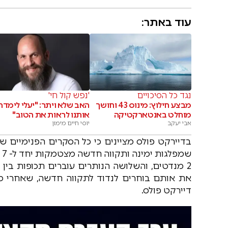
עוד באתר:
נגד כל הסיכויים
'נפש קול חי'
מבצע חילוץ: מינוס 43 וחושך
האב שלא ויתר: "יעלי לימדה
מוחלט באנטארקטיקה
אותנו לראות את הטוב"
אבי יעקב
יוסי חיים מימון
בדיירקט פולס מציינים כי כל הסקרים הפנימיים 
ש
2 מנדטים, והשלושה הנותרים עוברים תכופות בין
דיירקט פולס.