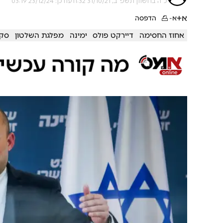
כ"ה בחשוון תשפ"ב, 31/10/21 11:32
עודכן: 23/12/24 03:19
א+
א-
הדפסה
אחוז החסימה
דיירקט פולס
ימינה
מפלגת השלטון
סק