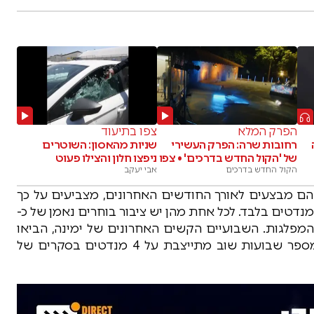
הפרק המלא
צפו בתיעוד
רחובות שרה: הפרק העשירי
שניות מהאסון: השוטרים
של 'הקול החדש בדרכים' • צפו
ניפצו חלון והצילו פעוט
הקול החדש בדרכים
אבי יעקב
שהם מבצעים לאורך החודשים האחרונים, מצביעים על כך
מפלגות ימינה ותקווה חדשה מצטמקות יחד ל- 7 מנדטים בלבד. לכל אחת מהן יש ציבור בוחרים נאמן של כ-
 המפלגות. השבועיים הקשים האחרונים של ימינה, הביאו
את אותם בוחרים לנדוד לתקווה חדשה, שאחרי מספר שבועות שוב מתייצבת על 4 מנדטים בסקרים של