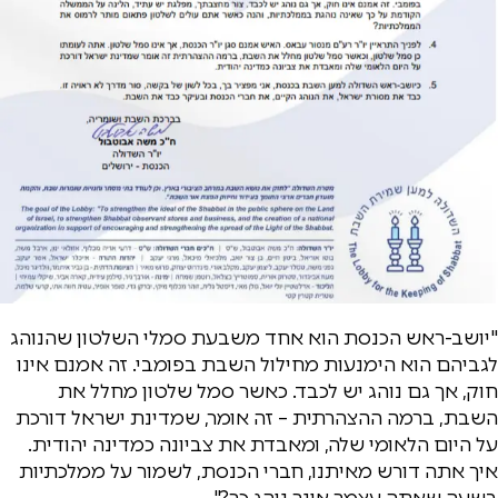
"יושב-ראש הכנסת הוא אחד משבעת סמלי השלטון שהנוהג
לגביהם הוא הימנעות מחילול השבת בפומבי. זה אמנם אינו
חוק, אך גם נוהג יש לכבד. כאשר סמל שלטון מחלל את
השבת, ברמה ההצהרתית – זה אומר, שמדינת ישראל דורכת
על היום הלאומי שלה, ומאבדת את צביונה כמדינה יהודית.
איך אתה דורש מאיתנו, חברי הכנסת, לשמור על ממלכתיות
בשעה שאתה עצמך אינך נוהג כך?".