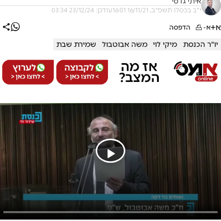
איתי גדסי
י"ב בכסלו תשפ"ב, 16/11/21 16:01
עודכן: 23/12/24 03:34
א+
א-
הדפסה
יו"ר הכנסת
מיקי לוי
משה אבוטבול
שמירת שבת