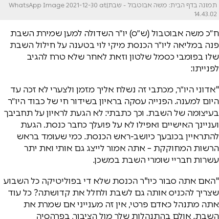
תמונה בדף הבית: משה אבוטבול - שבת|WhatsApp Image 2021-12-30 at
14.43.02
ח״כ משה אבוטבול (ש״ס) יו״ר השדולה למען שמירת השבת
פנה במליאה ליו״ר הכנסת מיקי לוי בטענה על חילול השבת
שלו בפומבי כסמל שלטון וזאת לאחר שלא טרח להגיב
לפנייתו:
"אדוני היו״ר, מכתבי זה נשלח אליך מזמן ולצערי לא זכה עד
היום למענה. הפנייה עסקה בראיון בשידור חי של כבוד היו״ר
בעיצומה של השבת. וכך כתבתי: לא הגעת לראיון על תחביבך
ועניינך האישיים ואפילו לא על פועלך כחבר כנסת. הגעת
להתראיין בכובעך כיושב-ראש הכנסת. כמי שעומד בראש
הרשות המחוקקת – אתה אמור לייצג גם אותי ואת יתר
עשרות חבריי שומרי השבת במשכן.
"האם אתה סבור כיו"ר הכנסת שלא די בפוליטיקה כל השבוע
שצריך להכניס אותה גם לשבת ולחלל את קדושתה? כל עוד
אתה מתנהל כאדם פרטי, אין זה מענייני אם שמרת את
השבת. אולם בהתנהלות שלך מול הציבור, בפרהסיה