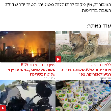
הציבורית, אין מקום להתנהלות מסוג זה" הטיח יו"ר שדולת
השבת בחריפות.
עוד באתר:
ללא הרדמה
עשן כבד באזור BIG
אחרי יותר מ-30 שעות: האריות
שעות של מאבק באש: עדיין אין
הגיעו לאפריקה. צפו
שליטה בשריפה
אבי יעקב
אבי יעקב