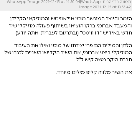
תמונה בדף הבית: WhatsApp Image 2021-12-15 at 14.50.04|WhatsApp
Image 2021-12-15 at 13.55.42
הזמר והיוצר המוכשר מוטי אילאוויטש והמוזיקאי הקלידן
והמעבד אברומי ברקו הוציאו בשיתוף פעולה מוזיקלי שיר
חדש באידיש "דו וויסט" (ובתרגום לעברית: אתה יודע)
הלחן והמילים הם פרי יצירתו של מוטי ואילו את העיבוד
המוזיקלי ביצע אברומי, את השיר הקדישו השניים לזכרו של
חברם היקר משה קיש ז"ל.
את השיר מלווה קליפ מילים מיוחד.