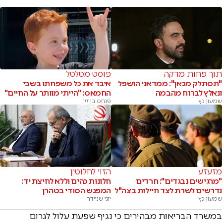
תוך פחות מדקה
פוסט מטלטל
"תסתלק מכאן": ממדאני הושפל
איבד את כל משפחתו בשבי
ונאלץ לברוח מהבמה
החמאס: "הייתי מוותר על החיים"
שמעון כץ
פנחס בן זיו
מזעזע
הזוי לחלוטין
"מרגישים נבגדים": חרדים
חלונות כהים וללא לחיצת יד:
נדרשים לשרת לצד חיילות בצה"ל
המפגש הסודי בטהרן
שמעון כץ
יוני שניידר
במשרד הבריאות מבהירים כי נגיף שפעת עלול לגרום