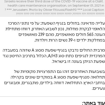
. Israelis receive their third dose of the COVID-19 vaccine at a Clalit
health care maintenance organisation, on September 01, 2021 in
Jerusalem. Photo by Olivier Fitoussi/Flash90 *** Local Caption *** ?
?????? ?????? ??? ??????. ????? ????? ???? ????? ????? ??? ???? ?????
עלייה מדאיגה בחולים בנגיף השפעת: על פי נתוני המרכז
הלאומי לבקרת מחלות, נכון לשבוע האחרון, דווחו מתחילת
העונה 565 חולים מאושפזים, מהם 239 מאושפזים
במחלקות ילדים ו-39 נשים הרות ויולדות.
מרבית החולים נדבקו בנגיף שפעת מסוג A שזוהה במעבדה
המרכזית לנגיפים כתת-סוג A/H3, הכלול בתרכיב החיסון נגד
שפעת הניתן בעונה זו בישראל.
בשבועות האחרונים זוהו גם התפרצויות מקומיות של
תחלואה מנגיף שפעת מסוג A במוקדים שונים בקהילה
ברחבי הארץ. התחלואה דווחה בילדים, מתבגרים, ומבוגרים
צעירים.
עוד באתר: