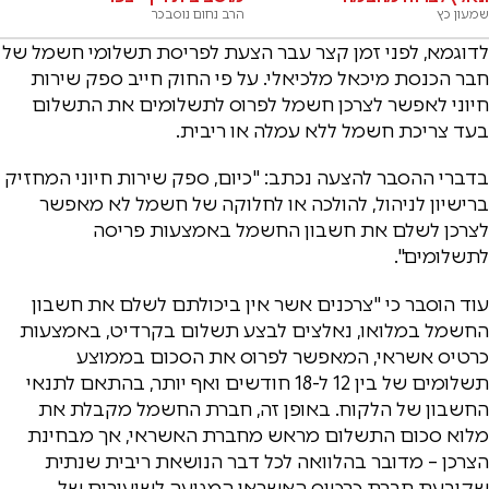
שמעון כץ
הרב נחום נוסבכר
לדוגמא, לפני זמן קצר עבר הצעת לפריסת תשלומי חשמל של
חבר הכנסת מיכאל מלכיאלי. על פי החוק חייב ספק שירות
חיוני לאפשר לצרכן חשמל לפרוס לתשלומים את התשלום
בעד צריכת חשמל ללא עמלה או ריבית.
בדברי ההסבר להצעה נכתב: "כיום, ספק שירות חיוני המחזיק
ברישיון לניהול, להולכה או לחלוקה של חשמל לא מאפשר
לצרכן לשלם את חשבון החשמל באמצעות פריסה
לתשלומים".
עוד הוסבר כי "צרכנים אשר אין ביכולתם לשלם את חשבון
החשמל במלואו, נאלצים לבצע תשלום בקרדיט, באמצעות
כרטיס אשראי, המאפשר לפרוס את הסכום בממוצע
תשלומים של בין 12 ל-18 חודשים ואף יותר, בהתאם לתנאי
החשבון של הלקוח. באופן זה, חברת החשמל מקבלת את
מלוא סכום התשלום מראש מחברת האשראי, אך מבחינת
הצרכן – מדובר בהלוואה לכל דבר הנושאת ריבית שנתית
שקובעת חברת כרטיס האשראי המגיעה לשיעורים של