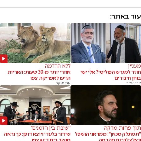
עוד באתר:
מעניין
ללא הרדמה
חוזר למגרש הפוליטי? אלי ישי
אחרי יותר מ-30 שעות: האריות
בוחן חיבורים
הגיעו לאפריקה. צפו
אבי יעקב
אבי יעקב
תוך פחות מדקה
'ישיבת בין הזמנים'
"תסתלק מכאן": ממדאני הושפל
שידור בלעדי ויוצא דופן: כך נראה
ונאלץ לברוח מהבמה
מושב בית דין • צפו