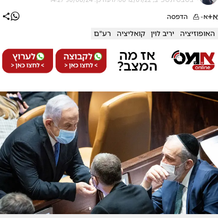
א+
א-
הדפסה
האופוזיציה
יריב לוין
קואליציה
רע"ם