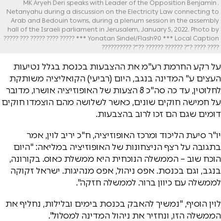
. MK Aryeh Deri speaks with Leader of the Opposition Benjamin
Netanyahu during a discussion on the Electricity Law connecting to
Arab and Bedouin towns, during a plenum session in the assembly
hall of the Israeli parliament in Jerusalem, January 5, 2022. Photo by
Yonatan Sindel/Flash90 *** Local Caption *** ????? ???? ????? ??? ?????
???? ???? ?"? ?????? ?????? ??"? ??????????
על רקע החרמת רע"מ את ההצבעות בכנסת בגלל נטיעות
העצים ע" המדינה בנגב, היום (רביעי) הקואליציה משותקת
לחלוטין, עד כה סה"כ 8 הצעות של האופוזיציה אושרו, מדובר
על חמישה חוקים שונים, כאשר לשלושה מהם הוצמדו חוקים
דומים שגם הם זכו לרוב בהצבעות.
יו"ר סיעת הליכוד ומרכז האופוזיציה, ח"כ יריב לוין, אמר
בתגובה על רצף הניצחונות של האופוזיציה במליאה: "היום
הוכח שוב – הממשלה הנוכחית היא ממשלת כאוס. בקורונה,
בנגב, וגם בכנסת. אפס ניהול, אפס מנהיגות. ישראל זקוקה
לממשלה עם כיוון ברור. לממשלה חזקה".
לוין הוסיף, "נמשיך להאבק בכנסת בימים ובלילות, נחליף את
הממשלה הזו, ונחזיר את ניהול המדינה למסלול".