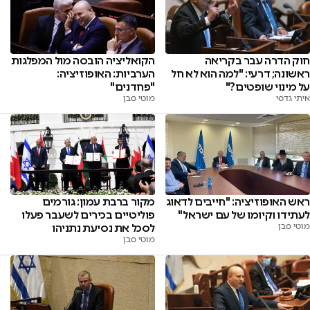
חוק הדרה עבר בקריאה
הקואליציה הובסה מול המפלגות
ראשונה; דרעי: "למה הוא לא חל
הערביות: האופוזיציה:
על מינוי שופטים?"
"פחדנים"
איתי גדסי
מוטי סבן
מקור ברבת עמון: גורמים
ראש האופוזיציה: "חייבים לדאוג
פוליטיים בכירים לשעבר פעלו
לעתידו וקיומו של עם ישראל"
לסכל את נסיעת נתניהו
מוטי סבן
מוטי סבן