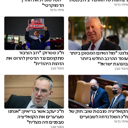
איתי גדסי
הדמוקרטי"
איתי גדסי
ח"כ סטרוק: "רוב הציבור
גלנט: "מול האיום המסוכן ביותר
מתקומם נגד הניסיון להרוס את
עומד ההרכב החלש ביותר
הזהות היהודית"
בהנהגת ישראל"
מוטי סבן
מוטי סבן
הקואליציה מובסת שוב: חוק של
ח"כ יעקב אשר בריאיון: "אנחנו
ח"כ השכל נדחה לשבועיים
מערערים את הקואליציה
איתי גדסי
מבפנים וזה מצליח"
מוטי סבן