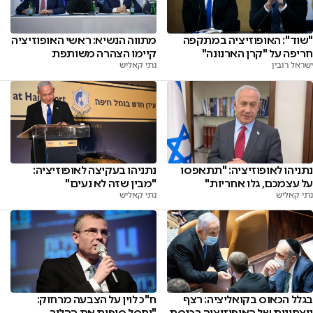
"שוד": האופוזיציה במתקפה
מתווה הנשיא: ראשי האופוזיציה
חריפה על "קרן הארנונה"
קיימו הצהרה משותפת
ישראל רובין
נתי קאליש
נתניהו לאופוזיציה: "תתאפסו
נתניהו בעקיצה לאופוזיציה:
על עצמכם, גלו אחריות"
"מבין שזה לא נעים"
נתי קאליש
נתי קאליש
בגלל הכאוס בקואליציה: רצף
ח"כ לוין על הצבעה מרחוק:
ניצחונות של האופוזיציה בכנסת
"יחסל סופית את ההליך