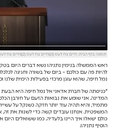
תמונה בדף הבית: חיים צח לעמ (3)|חיים צח לעמ (2)|חיים צח לעמ (1)
ראש הממשלה בנימין נתניהו נשא דברים היום בטקס כ
להיות פה עם כולכם – ביום של בשורה וחגיגה לכלכל
נמל חיפה, שהוא עוגן מרכזי בפעילות הימית שלנו ו
"כניסתה של חברת אדאני אל נמל חיפה היא הבעת 
המדינה. אני שומע את נבואות הזעם על חורבן הכלכ
מתמיד, והיא תהיה עוד יותר חזקה כשנקל על עשיי
המשפטית. אנחנו עובדים קשה כדי לשנות את זה, 
כולם ישאלו איך היינו בלעדיה. כמו ששואלים היום א
הוסיף נתניהו.