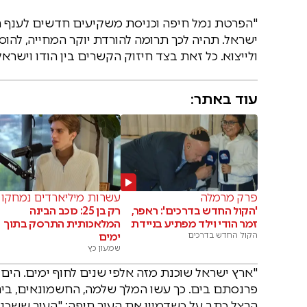
"הפרטת נמל חיפה וכניסת משקיעים חדשים לענף 
ישראל. תהיה לכך תרומה להורדת יוקר המחייה, להו
ולייצוא. כל זאת בצד חיזוק הקשרים בין הודו וישראל"
עוד באתר:
פרק מרמלה
עשרות מיליארדים נמחקו
'הקול החדש בדרכים': ראפר,
רק בן 25: כוכב הבינה
זמר הודי וילד מפתיע בניידת
המלאכותית התרסק בתוך
הקול החדש בדרכים
ימים
שמעון כץ
"ארץ ישראל שוכנת מזה אלפי שנים לחוף ימים. הים אי
פרנסתם בים. כך עשו המלך שלמה, החשמונאים, ביחוד 
הרצל כתב על כשדמיין את העיר חיפה: "העיר ששכנה