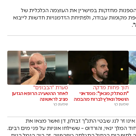
הספנות מחזקות במישרין את העוצמה הכלכלית של
ספת מקומות עבודה, ולפתיחת הזדמנויות חדשות לייבוא
.
תוך פחות מדקה
סערת "הבבונים"
"תסתלק מכאן": ממדאני
לאחר ההשעיה: הרופא הגזען
הושפל ונאלץ לברוח מהבמה
מגיב לראשונה
שמעון כץ
שמעון כץ
נו זר לנו. שבטי התנ"ך זבולון, דן ואשר מצאו את
המלך ינאי, והורדוס – ששילחו אוניות על פני מים רבים.
 לחוף הים הכחול התגלתה כיפהפייה. זה היה הנמל הנוח