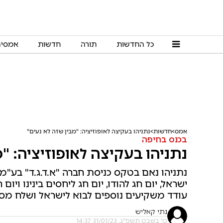
כל החדשות
תורה
חדשות
אמסי
אמס
חדשות
נתניהו בעקיצה לאופוזיציה: "מבין שזה לא נעים"
בכנס בחיפה
נתניהו בעקיצה לאופוזיציה: "
נתניהו נאם בטקס כניסת חברה "א.ד.ג.ד" בע"מ, 
ישראל, יום חג להודו, יום חג ליחסים בינינו וי
עודד משקיעים נוספים לבוא לישראל ושלח מסר ל
נתי קאליש
ט' בשבט תשפ"ג, 31/01/23 14:37