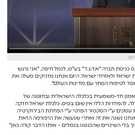
ניסת חברה "א.ד.ג.ד" בע"מ, לנמל חיפה. "אני נרגש
ת ישראל ולאזרחי ישראל. היום אנחנו מזניקים מעלה את
מסד לטיפוח הסחר עם מדינות העולם".
אמון חד-משמעית בכלכלה הישראלית ובחוסנה של
לה. להפחדות הללו אין שום בסיס. כלכלת ישראל חזקה
ת עסקים ע"י הסקטור הפרטי ע"י הפחתת הבירוקרטיה
אנחנו נשנה את זה ואחרי שנעשה את הרפורמה הזאת
יך בלי השינויים שהכנסנו בנמלים – אותו הדבר קורה כאן"