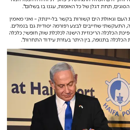
הסוגים, תחת דגלן של כל האומות, עגנו בו בשלום".
ת העם וגאולת הים קשורות בקשר בל-יינתק – ואני מאמין
ל ליבי. אכן עוד בהיותי שר האוצר, לפני 20 שנה, התעקשתי שחייבים לבצע רפורמה יסודית גם בנמלים.
יכת הכלכלה הריכוזית הישנה לכלכלת שוק חופשי; כלכלה
הכלכלה בתנופה, בין היתר בעזרת עידוד התחרות".