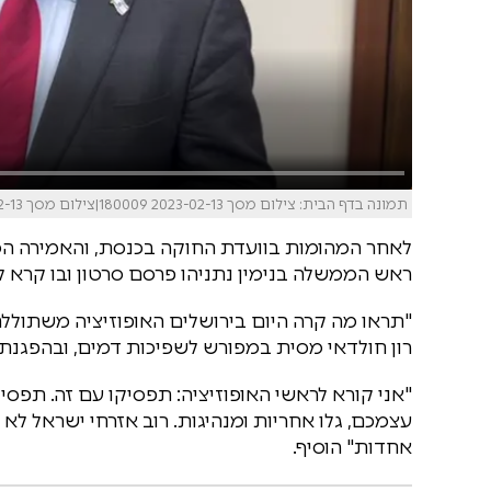
תמונה בדף הבית: צילום מסך 2023-02-13 180009|צילום מסך 2023-02-13 180644
לאחר המהומות בוועדת החוקה בכנסת, והאמירה המ
ראש הממשלה בנימין נתניהו פרסם סרטון ובו קרא לא
"תראו מה קרה היום בירושלים האופוזיציה משתולל
רון חולדאי מסית במפורש לשפיכות דמים, ובהפגנת
"אני קורא לראשי האופוזיציה: תפסיקו עם זה. תפסי
עצמכם, גלו אחריות ומנהיגות. רוב אזרחי ישראל לא ר
אחדות" הוסיף.