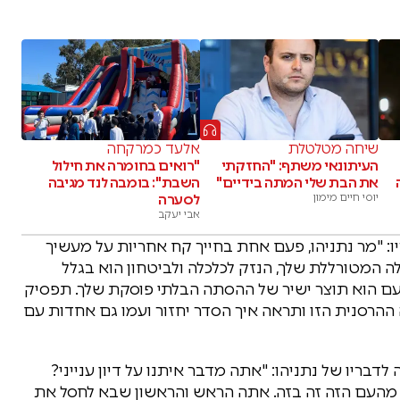
שיחה מטלטלת
אלעד כמרקחה
העיתונאי משתף: "החזקתי
"רואים בחומרה את חילול
את הבת שלי המתה בידיים"
השבת": בומבה לנד מגיבה
יוסי חיים מימון
לסערה
אבי יעקב
ריו: "מר נתניהו, פעם אחת בחייך קח אחריות על מעשיך
המטורללת שלך, הנזק לכלכלה ולביטחון הוא בגלל
ם הוא תוצר ישיר של ההסתה הבלתי פוסקת שלך. תפסיק
 ההרסנית הזו ותראה איך הסדר יחזור ועמו גם אחדות עם
דבריו של נתניהו: "אתה מדבר איתנו על דיון ענייני?
העם הזה זה בזה. אתה הראש והראשון שבא לחסל את