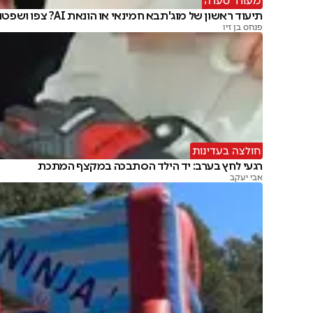
מעורר סערה
תיעוד ראשון של מוג'תבא חמינאי או הונאת AI? צפו ושפטו
פנחס בן זיו
חולצה בעדינות
רגעי לחץ בערב: יד הילד הסתבכה במקצף המתכת
אבי יעקב