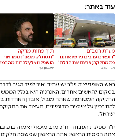
עוד באתר:
סערת רמב"ם
תוך פחות מדקה
"רופאים ערבים גירשו אותנו
"תסתלק מכאן": ממדאני
מהמחלקה; פרצנו את הדלת"
הושפל ונאלץ לברוח מהבמה
אבי יעקב
שמעון כץ
ראש האופוזיציה ויו"ר יש עתיד יאיר לפיד הגיב לדב
במקום להאשים אחרים. האנרכיה היא בגלל הממשלה 
החקיקה המטורפת שאתה מוביל, אובדן האחדות בע
להתבכיין על איומים מדומיינים, תעצור את החקיקה
ישראל".
יו"ר מפלגת העבודה, ח"כ מרב מיכאלי אמרה בתגובה ל
אתה המסית הראשי. אתה הראשון שמשסה חלקים מ