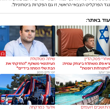
נגד הפרקליט הצבאי הראשי, זו גם הפקרות ביטחונית".
עוד באתר:
אחרי פסק הדין
שיחה מטלטלת
גיא פלג משתלח ביצחק עמית:
העיתונאי משתף: "החזקתי את
"התנהלות רופסת"
הבת שלי המתה בידיים"
אבי יעקב
יוסי חיים מימון
התושבים זועמים
אלעד כמרקחה