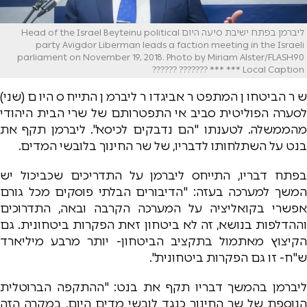
ליברמן בפתח ישיבת סיעה היום Head of the Israel Beyteinu political
party Avigdor Liberman leads a faction meeting in the Israeli
parliament on November 19, 2018. Photo by Miriam Alster/FLASH90
*** Local Caption *** ??????? ??????
שר הביטחון המתפטר אביגדור ליברמן התייחס היום (שני)
לסערה הפוליטית סביב אי התפטרותם של שרי הבית היהודי
מהממשלה. לטענתו "הם נדבקים לכיסא". ליברמן תקף את
בנט על השתלחותו לדבריו, של שר החינוך בלובשי המדים.
בפתח דבריו, התייחס ליברמן על התדריכים שכביכול יש
המשך למערכה בעזה: "הדיבורים הבלתי פוסקים מכל גורם
אפשרי בקואליציה על המערכה הקרבה ובאה, התדרוכים
וההדלפות בנושא, זה לא ביטחון זאת הפקרות ביטחונית. גם
הקיצוץ מאתמול בתקציב הביטחון- יותר מרבע מיליארד
ש"ח- זו גם הפקרות ביטחונית".
ליברמן בהמשך דבריו תקף את בנט: "ההתקפה הברוטלית
הנוספת של שר החינוך כנגד לובשי מדים היום, במקרה הזה