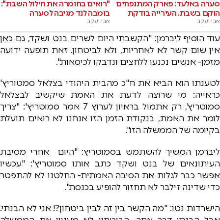
סערה באלעד: פארק המתנפחים
"רואים בחומרה את חילול השבת":
הוקם בשבת. העירייה בודקת
בומבה לנד מגיבה לסערה
אבי יעקב
אבי יעקב
עוד הוסיף ליברמן: "הקשבתי היום לשרים בנט ושקד, גם כאן
אין שום קשר לא לאחריות, ולא לביטחון. זאת תופעה ידועה
מזמן- אנשים נכנעו ללחצים ונדבקו לכיסאות".
לטענתו הוא הביא את ח"כ מהבית היהודי בצלאל סמטוריץ'
כראייה: מי שרוצה לדעת את האמת שיקשיב לבצלאל
סמוטריץ', רק אתמול בראיון לערוץ 7 אמר סמוטריץ': "צריך
לומר את האמת, בנקודת הזמן הזו אנחנו לא רואים תועלת
בקיומה של הממשלה הזו".
ליברמן המשיך להשתמש בסמוטריץ: "היום אחרי מסיבת
העיתונאים של בנט ושקד כתב אותו סמוטריץ': "עכשיו
אפשר כבר לגלות את הסיבה האמתית- החלטנו לא להתפטר
כדי שדינה זילבר לא תחזור להופיע בכנסת".
הישרדות נטו: "מה הקשר בין זה לבין ביטחון?! אני לא הבנתי.
אבל הבנתי דבר אחר- הביטחון לא מעניין את הממשלה