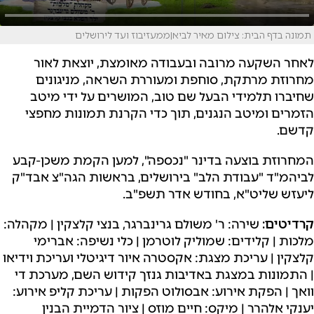
תמונה בדף הבית: צילום מאיר לביא|ממעזיבוז ועד לירושלים
לאחר השקעה מרובה ובעבודה מאומצת, יוצאת לאור
מחרוזת מרתקת, סוחפת ומעוררת השראה, מניגונים
שחיברו תלמידי הבעל שם טוב, המושרים על ידי מיטב
הזמרים ומיטב הנגנים, תוך כדי הקרנת תמונות מחפצי
קדשם.
המחרוזת בוצעה בדינר "נכספה", למען הקמת משכן-קבע
לביהמ"ד "עבודת הלב" בירושלים, בראשות הגה"צ אבד"ק
ליעזש שליט"א, בחודש אדר תשפ"ב.
קרדיטים:
שירה: ר' משולם גרינברגר, בנצי קלצקין | מקהלה:
מלכות | קלידים: שמוליק לוטרמן | כלי נשיפה: אברימי
קלצקין | עריכת מצגת: אקסטרה איור דיגיטלי ועריכת וידיאו
| התמונות במצגת באדיבות גנזך קידוש השם, מערכת די
וואך | הפקת אירוע: אבסולוט הפקות | עריכת קליפ אירוע:
יענקי אלהרר | מיקס: חיים מוזס | ציור הדמיית הבנין