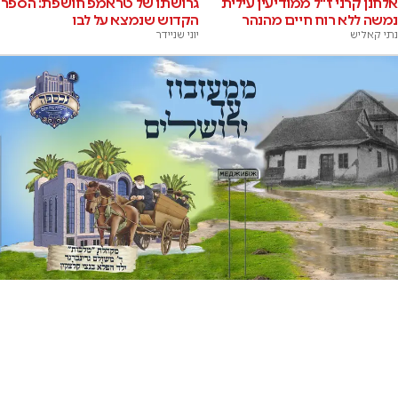
אלחנן קרני ז"ל ממודיעין עילית
גרושתו של טראמפ חושפת: הספר
נמשה ללא רוח חיים מהנהר
הקדוש שנמצא על לבו
נתי קאליש
יוני שניידר