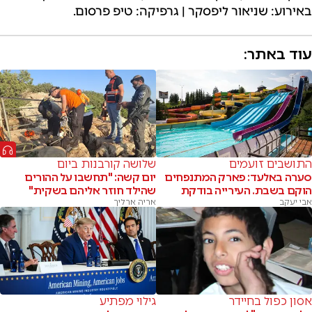
באירוע: שניאור ליפסקר | גרפיקה: טיפ פרסום.
עוד באתר:
התושבים זועמים
שלושה קורבנות ביום
סערה באלעד: פארק המתנפחים
יום קשה: "תחשבו על ההורים
הוקם בשבת. העירייה בודקת
שהילד חוזר אליהם בשקית"
אבי יעקב
אריה ארליך
אסון כפול בחיידר
גילוי מפתיע