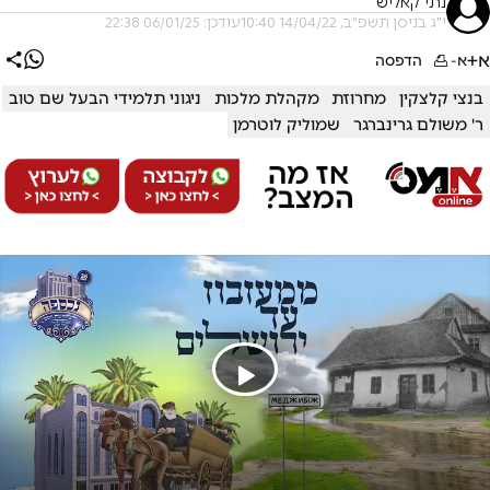
נתי קאליש
י"ג בניסן תשפ"ב, 14/04/22 10:40
עודכן: 06/01/25 22:38
א+
א-
הדפסה
בנצי קלצקין
מחרוזת
מקהלת מלכות
ניגוני תלמידי הבעל שם טוב
ר' משולם גרינברגר
שמוליק לוטרמן