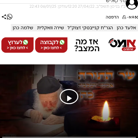
נתי קאליש
כ"ו בניסן תשפ"ב, 27/04/22 12:20
עודכן: 06/01/25 22:43
א+
א-
הדפסה
אלעד כהן
הגר"ח קנייבסקי זצוק"ל
שירה וואקלית
שלמה כהן