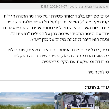
תמונה בדף הבית: צילום מסך 2022-04-27 151351
ימים ספורים בלבד לאחר פטירתו של מרן שר התורה הגר"ח
קניבסקי זצוק"ל, הוציא שדרן 'קול חי' הזמר אלעד כהן שיר
לזכרו. את השיר הוא הלחין לפני מספר שנים והוא ביצע אותו
יחד עם הזמר החסידי שלמה כהן על המילים "רפאינו ה'",
וכעת הוא חיבר למנגינה מילים על מרן זיע"א.
כעת, לרגל ימי ספירת העומר בהם אנו נמצאים, שנהגו לא
לשמוע בהם מוזיקה רגילה, השיר יוצא בגרסה וואקלית
מיוחדת ומושקעת עם הקליפ לצפפיה.
מילות השיר:
עוד באתר: