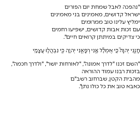
"נהפכה לאבל שמחת יום הפורים
ישראל קדושים, מאמינים בני מאמינים
ימליץ עלינו טוב ממרומים
עם זכות אבות קדושים, ישפיעו רחמים
כי צדיקים במיתתן קרואים חיים".
חָנֵּ֥נִי יְהוָה֮ כִּ֤י אֻמְלָ֫ל אָ֥נִי רְפָאֵ֥נִי יְהוָ֑ה כִּ֖י נִבְהֲל֣וּ עֲצָמָֽי
"השם זכנו "לדרך אמונה", "לאורחות יושר", "ולדרך חכמה",
בזכות רבנו עמוד ההוראה
מהבית הקטן, שברחוב רשב"ם
כאבא טוב את כל כולו נתן".