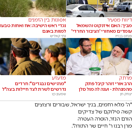
דיווח מסעיר
אסונות בין הזמנים
מביך: האם איזנקוט והשמאל
נכדי ראש הישיבה: אח ואחות טבעו
עומדים מאחורי 'הציבור החרדי'
למוות באגם
פנחס בן זיו
נתי קאליש
מרתק
מזעזע
הרב אורי זוהר קיבל פתק
"מרגישים נבגדים": חרדים
מהמנהלת - וענה לה מול כולן
נדרשים לשרת לצד חיילות בצה"ל
יצחק חן
שמעון כץ
"ה' מלא רחמים, בניך ישראל, שבורים ורצוצים
קשה סילוקם של צדיקים
הורם הנזר, הוסרה העטרה
מרן רבנו ר' חיים שר התורה".