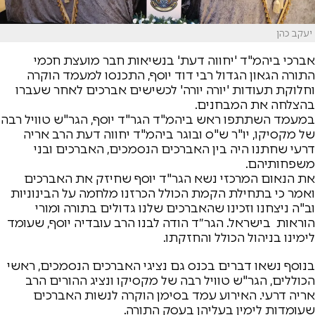
יעקב כהן
אברכי ביהמ"ד 'יחווה דעת' בנשיאות חבר מועצת חכמי
התורה הגאון הגדול רבי דוד יוסף, התכנסו למעמד הוקרה
וחלוקת תעודות 'יורה יורה' לכשישים אברכים לאחר שעברו
בהצלחה את המבחנים.
במעמד השתתפו ראש ביהמ"ד הגר"ד יוסף, הגר"ש טוויל רבה
של מקסיקו, יו"ר ש"ס ובוגר ביהמ"ד יחווה דעת הרב אריה
דרעי שחתנו היה בין האברכים הנסמכים, האברכים ובני
משפחותיהם.
את הנאום המרכזי נשא הגר"ד יוסף שחיזק את האברכים
ואמר כי בתחילת הקמת הכולל הכרזנו מלחמה על הבינוניות
וב"ה ניצחנו וזכינו שהאברכים שלנו גדולים בתורה ומורי
הוראות בישראל. הגר״ד הודה לבנו הרב עובדיה יוסף, שעומד
לימינו בניהול הכולל והחזקתו.
בנוסף נשאו דברים בכנס גם נציגי האברכים הנסמכים, ראשי
הכוללים, הגר"ש טוויל רבה של מקסיקו ונציג ההורים הרב
אריה דרעי. האירוע עמד בסימן הוקרה לנשות האברכים
שעומדות לימין בעליהן בעסק התורה.