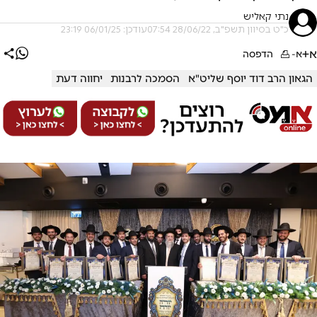
נתי קאליש
כ"ט בסיוון תשפ"ב, 28/06/22 07:54
עודכן: 06/01/25 23:19
א+
א-
הדפסה
הגאון הרב דוד יוסף שליט"א
הסמכה לרבנות
יחווה דעת