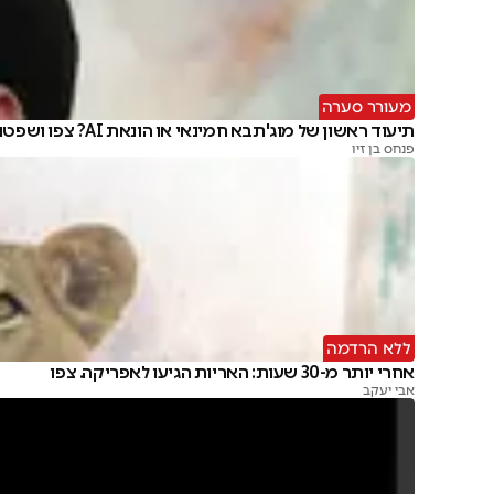
מעורר סערה
תיעוד ראשון של מוג'תבא חמינאי או הונאת AI? צפו ושפטו
פנחס בן זיו
ללא הרדמה
אחרי יותר מ-30 שעות: האריות הגיעו לאפריקה. צפו
אבי יעקב