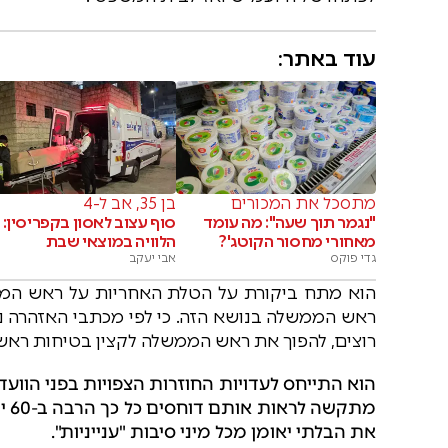
עוד באתר:
מתסכל את המכורים
בן 35, אב ל-4
"נגמר תוך שעה": מה עומד
סוף עצוב לאסון בקפריסין:
מאחורי מחסור הקוטג'?
הלוויה במוצאי שבת
גדי פוקס
אבי יעקב
הוא מתח ביקורת על הטלת האחריות על ראש הממש
ראש הממשלה בנושא הזה. כי לפי מכתבי האזהרה נת
רוצים, להפוך את ראש הממשלה לקצין בטיחות ראשי? 
הוא התייחס לעדויות החוזרות הצפויות בפני הוועדה
מתק
את הבלתי יאומן מכל מיני סיבות "ענייניות".