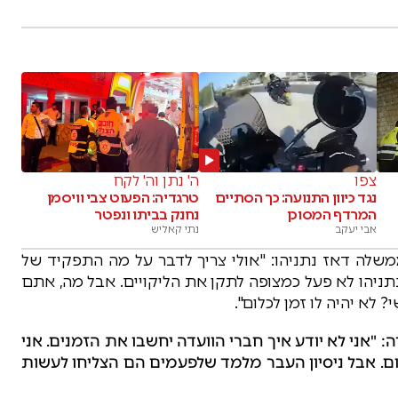
צפו
ה' נתן וה' לקח
נגד כיוון התנועה: כך הסתיים
טרגדיה: הפעוט צבי וויסמן
המרדף המסוכן
נחנק בביתו ונפטר
אבי יעקב
נתי קאליש
לה דאז נתניהו: "אולי צריך לדבר על מה התפקיד של
ניהו לא פעל כמצופה לתקן את הליקויים. אבל מה, אתם
לא יהיה לו זמן לכלום".
: "אני לא יודע איך חברי הוועדה יחשבו את הזמנים. אני
שה לראות אותם דוחסים כל כך הרבה ב-60 יום. אבל ניסיון העבר מלמד שלפעמים הם הצליחו לעשות