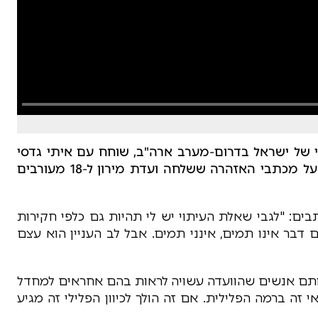
לי של ישראל בדרום-מערב ארה"ב, שוחח עם איתי גדסי
ויענקלה פרידמן במהדורת סוף השבוע (חמישי), על מכתבי האזהרה ששלחה ועדת מירון ל-18 מעורבים
ם: "לגבי שאלת העיתוי יש לי תהיות גם כלפי חקירות
דבר אינו תמים, אינני תמים. אבל לב העניין הוא עצם
אותם אנשים שהוועדה עשויה לראות בהם אחראים למחדל
 זה ברמה הפלילית. אם זה הולך לכיוון הפלילי זה מגיע