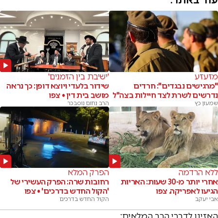
מזעזע
'ישיבת בין הזמנים'
"מרגישים נבגדים": חרדים
שידור בלעדי ויוצא דופן: כך נראה
נדרשים לשרת לצד חיילות בצה"ל
מושב בית דין • צפו
שמעון כץ
הרב נחום נוסבכר
ללא הרדמה
הפרק המלא
אחרי יותר מ-30 שעות: האריות
רחובות שרה: הפרק העשירי של
הגיעו לאפריקה. צפו
'הקול החדש בדרכים' • צפו
אבי יעקב
הקול החדש בדרכים
האזינו לדברי הרב המלאים: