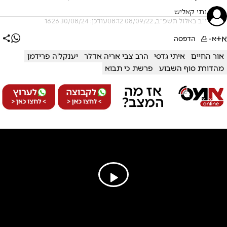
נתי קאליש
י"ב באלול תשפ"ב, 08/09/22 08:12
עודכן: 30/08/24 16:26
א+
א-
הדפסה
אור החיים
איתי גדסי
הרב צבי אריה אדלר
יענקל'ה פרידמן
מהדורת סוף השבוע
פרשת כי תבוא