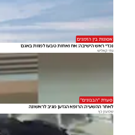
אסונות בין הזמנים
נכדי ראש הישיבה: אח ואחות טבעו למוות באגם
נתי קאליש
סערת "הבבונים"
לאחר ההשעיה: הרופא הגזען מגיב לראשונה
שמעון כץ