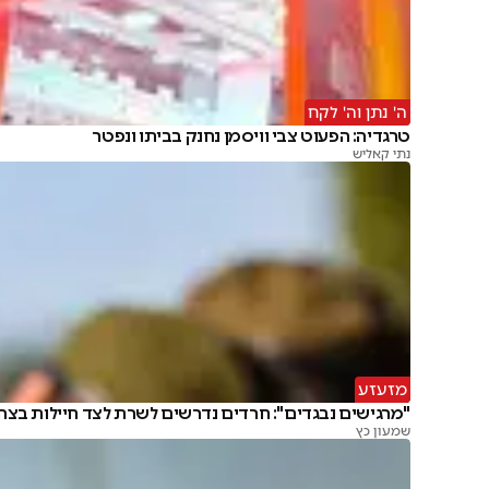
ה' נתן וה' לקח
טרגדיה: הפעוט צבי וויסמן נחנק בביתו ונפטר
נתי קאליש
מזעזע
"מרגישים נבגדים": חרדים נדרשים לשרת לצד חיילות בצה
שמעון כץ