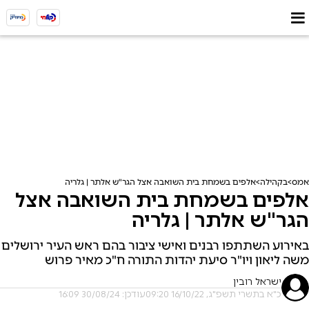
אמס
בקהילה
אלפים בשמחת בית השואבה אצל הגר"ש אלתר | גלריה
אלפים בשמחת בית השואבה אצל
הגר"ש אלתר | גלריה
באירוע השתתפו רבנים ואישי ציבור בהם ראש העיר ירושלים
משה ליאון ויו"ר סיעת יהדות התורה ח"כ מאיר פרוש
ישראל רובין
כ"א בתשרי תשפ"ג, 16/10/22 09:20
עודכן: 30/08/24 16:09