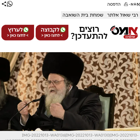
א+
א-
הדפסה
רבי שאול אלתר
שמחת בית השואבה
IMG-20221013-WA0136|IMG-20221013-WA0130|IMG-20221013-