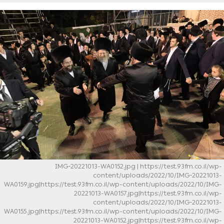
IMG-20221013-WA0152.jpg
| https://test.93fm.co.il/wp-
content/uploads/2022/10/IMG-20221013-
WA0159.jpg|https://test.93fm.co.il/wp-content/uploads/2022/10/IMG-
20221013-WA0157.jpg|https://test.93fm.co.il/wp-
content/uploads/2022/10/IMG-20221013-
WA0155.jpg|https://test.93fm.co.il/wp-content/uploads/2022/10/IMG-
20221013-WA0152.jpg|https://test.93fm.co.il/wp-