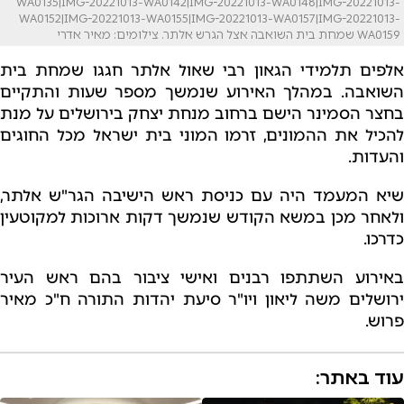
WA0135|IMG-20221013-WA0142|IMG-20221013-WA0148|IMG-20221013-
WA0152|IMG-20221013-WA0155|IMG-20221013-WA0157|IMG-20221013-
WA0159 שמחת בית השואבה אצל הגרש אלתר. צילומים: מאיר אדרי
אלפים תלמידי הגאון רבי שאול אלתר חגגו שמחת בית
השואבה. במהלך האירוע שנמשך מספר שעות והתקיים
בחצר הסמינר הישם ברחוב מנחת יצחק בירושלים על מנת
להכיל את ההמונים, זרמו המוני בית ישראל מכל החוגים
והעדות.
שיא המעמד היה עם כניסת ראש הישיבה הגר"ש אלתר,
ולאחר מכן במשא הקודש שנמשך דקות ארוכות למקוטעין
כדרכו.
באירוע השתתפו רבנים ואישי ציבור בהם ראש העיר
ירושלים משה ליאון ויו"ר סיעת יהדות התורה ח"כ מאיר
פרוש.
עוד באתר: