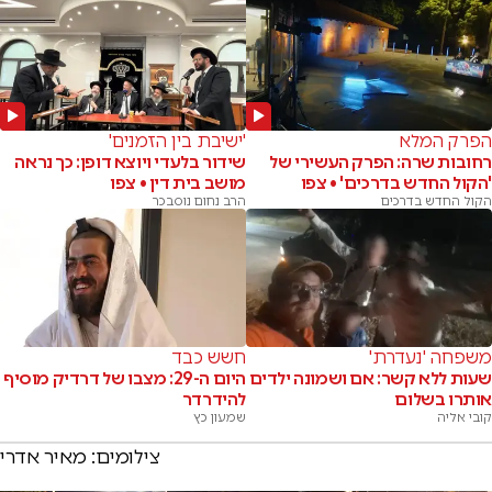
הפרק המלא
'ישיבת בין הזמנים'
רחובות שרה: הפרק העשירי של
שידור בלעדי ויוצא דופן: כך נראה
'הקול החדש בדרכים' • צפו
מושב בית דין • צפו
הקול החדש בדרכים
הרב נחום נוסבכר
משפחה 'נעדרת'
חשש כבד
שעות ללא קשר: אם ושמונה ילדים
היום ה-29: מצבו של דרדיק מוסיף
אותרו בשלום
להידרדר
קובי אליה
שמעון כץ
צילומים: מאיר אדרי