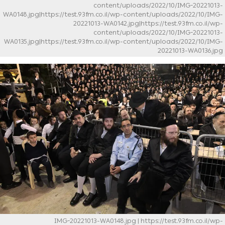
content/uploads/2022/10/IMG-20221013-
WA0148.jpg|https://test.93fm.co.il/wp-content/uploads/2022/10/IMG-
20221013-WA0142.jpg|https://test.93fm.co.il/wp-
content/uploads/2022/10/IMG-20221013-
WA0135.jpg|https://test.93fm.co.il/wp-content/uploads/2022/10/IMG-
20221013-WA0136.jpg
IMG-20221013-WA0148.jpg
| https://test.93fm.co.il/wp-