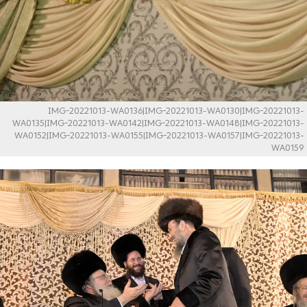
IMG-20221013-WA0136|IMG-20221013-WA0130|IMG-20221013-
WA0135|IMG-20221013-WA0142|IMG-20221013-WA0148|IMG-20221013-
WA0152|IMG-20221013-WA0155|IMG-20221013-WA0157|IMG-20221013-
WA0159