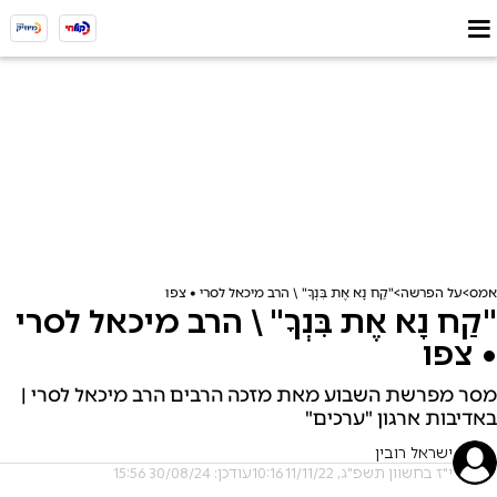
אמס
על הפרשה
"קַח נָא אֶת בִּנְךָ" \ הרב מיכאל לסרי • צפו
"קַח נָא אֶת בִּנְךָ" \ הרב מיכאל לסרי
• צפו
מסר מפרשת השבוע מאת מזכה הרבים הרב מיכאל לסרי |
באדיבות ארגון "ערכים"
ישראל רובין
י"ז בחשוון תשפ"ג, 11/11/22 10:16
עודכן: 30/08/24 15:56