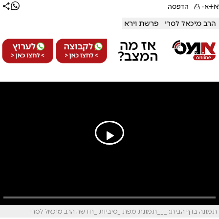
א+
א-
הדפסה
הרב מיכאל לסרי
פרשת וירא
תמונה בדף הבית: ___תמונת מפת _סיביות _חדשה הרב מיכאל לסרי