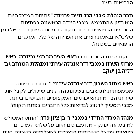
הבריאות בעיר.
חבר הנהלת מכבי הרב חיים פרוינד:
"פתיחת המרכז היום
הוא חזון שהתממש. מכבי הייתה הראשונה בפתיחת
המרכזים הרפואיים בפתח תקווה ביוזמת הגאון רבי יגאל רוזן
שליט"א, ובאמת רואים את הפריחה של כלל המרכזים
הרפואיים בשכונה".
בטקס גזירת הסרט כובדו
ראש העיר
מר רמי גרינברג
,
ראש
מחוז השרון במכבי
ד"ר אנג'לה עירוני
ומנהלת המרחב
גב'
דליה בן יעקב
.
ראש מחוז השרון, ד"ר אנג'לה עירוני:
"מדובר בבשורה
משמעותית לתושבים בשכונת הדר גנים שיכולים לקבל את
שירותי הבריאות האיכותיים, המקצועיים והנגישים ביותר.
מכבי תמשיך לדאוג לבריאות כלל החברים בפתח תקווה".
מנהל המגזר החרדי במכבי, ר' בן ציון פדר:
"החוט המשולש
לא במהרה ינתק – אנו מברכים היום על שלושה מרכזים
רפואיים עם כל השירותים הנצרכים לאוכלוסייה בשכונה. היינו