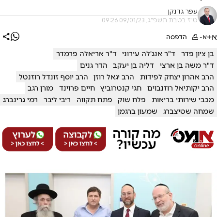
עפר גדנקן
ט"ז בטבת תשפ"ג, 09/01/23 09:26
א+
א-
הדפסה
בן ציון פדר
ד"ר אנג'לה עירוני
ד"ר אריאלה פרמדר
ד"ר משה בן ארצי
דליה בן יעקב
הדר גנים
הרב אהרון יצחק לפידות
הרב יגאל רוזן
הרב יוסף זונדל רוזנטל
הרב יקותיאל רוזנבוים
חגי קנטרוביץ
חיים פרוינד
מורן רגב
מכבי שירותי בריאות
פלח שוק
פתח תקווה
ריבי ליבר
רמי גרינברג
שמחה שטיצברג
שמעון ברגמן