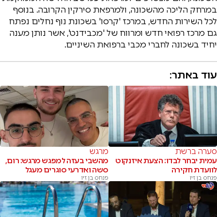
במרחק הליכה מהשכונה, ולמרפאת סירקין הקרובה. בנוסף
לכל השירות החדש, במרכז 'קרסו' בשכונת נוף נחלים נפתח
גם מרכז רפואי חדש ומרווח של 'מכבידנט', אשר נותן מענה
יחיד בשכונה לחברי מכבי ברפואת השיניים.
עוד באתר:
סערה ברשת
מרגש
עמית יבחר לבדו: הצעת איזנקוט
מהשבי בעזה למפגש מרגש: רום,
לוועדת חקירה
סשה ואדרעי סוגרים מעגל
פנחס בן זיו
פנחס בן זיו