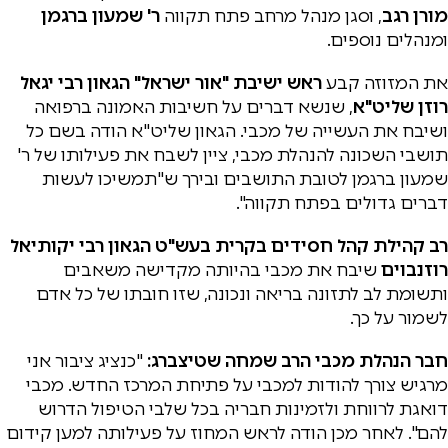
מורן רגב
, וסגן מנהל מרחב פתח תקווה
ר' שמעון ברגמן
ומנהלים נוספים.
את המזוזה קבע
ראש ישיבת "אור ישראל"
הגאון רבי יגאל
רוזן שליט"א
, שנשא דברים על חשיבות האמונה ברפואה
ושיבח את העשייה של מכבי. הגאון שליט"א הודה בשם כל
תושבי השכונה להנהלת מכבי, ציין לשבח את פעילותו של ר'
שמעון ברגמן לטובת התושבים ובירך ש"תמשיכו לעשות
דברים גדולים בפתח תקווה".
רב קהילת קהל חסידים בקרית בעש"ט הגאון רבי יקותיאל
רוזנבוים
שיבח את מכבי בהיותה מקדישה משאבים
ותשומת לב לתזונה בריאה ונכונה, שזו חובתו של כל אדם
לשמור על כך.
חבר הנהלת מכבי הרב שמחה שטיצברג:
"כנציג ציבור אני
מרגיש צורך להודות למכבי על פתיחת המרכז החדש. מכבי
דואגת לרווחת ולזמינות חבריה בכל שלבי הטיפול הדרוש
להם". לאחר מכן הודה לראש המחוז על פעילותה למען קידום