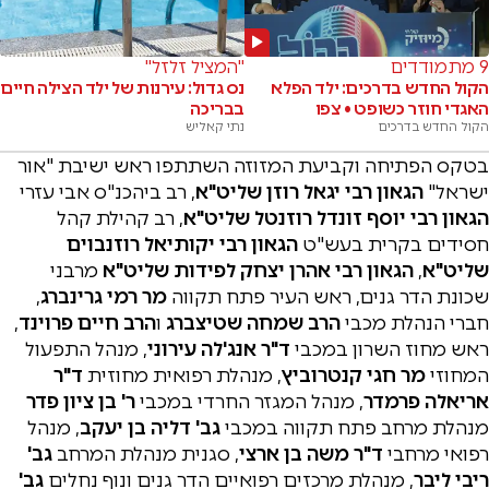
9 מתמודדים
"המציל זלזל"
הקול החדש בדרכים: ילד הפלא
נס גדול: עירנות של ילד הצילה חיים
האגדי חוזר כשופט • צפו
בבריכה
הקול החדש בדרכים
נתי קאליש
בטקס הפתיחה וקביעת המזוזה השתתפו ראש ישיבת "אור
ישראל"
הגאון רבי יגאל רוזן שליט"א
, רב ביהכנ"ס אבי עזרי
הגאון רבי יוסף זונדל רוזנטל שליט"א
, רב קהילת קהל
חסידים בקרית בעש"ט
הגאון רבי יקותיאל רוזנבוים
שליט"א
,
הגאון רבי אהרן יצחק לפידות
שליט"א
מרבני
שכונת הדר גנים, ראש העיר פתח תקווה
מר רמי גרינברג
,
חברי הנהלת מכבי
הרב שמחה שטיצברג
ו
הרב חיים פרוינד
,
ראש מחוז השרון במכבי
ד"ר אנג'לה עירוני
, מנהל התפעול
המחוזי
מר חגי קנטרוביץ
, מנהלת רפואית מחוזית
ד"ר
אריאלה פרמדר
, מנהל המגזר החרדי במכבי
ר' בן ציון פדר
מנהלת מרחב פתח תקווה במכבי
גב' דליה בן יעקב
, מנהל
רפואי מרחבי
ד"ר משה בן ארצי
, סגנית מנהלת המרחב
גב'
ריבי ליבר
, מנהלת מרכזים רפואיים הדר גנים ונוף נחלים
גב'