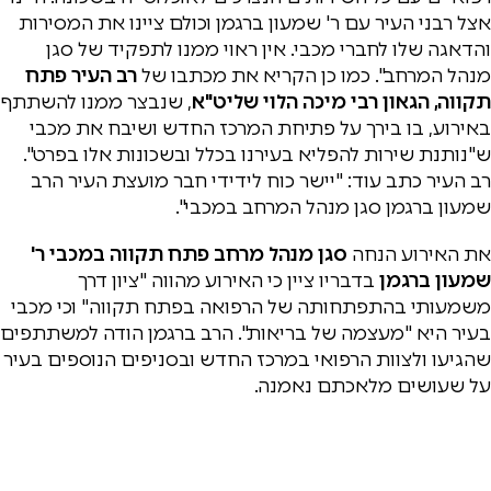
אצל רבני העיר עם ר' שמעון ברגמן וכולם ציינו את המסירות
והדאגה שלו לחברי מכבי. אין ראוי ממנו לתפקיד של סגן
מנהל המרחב". כמו כן הקריא את מכתבו של
רב העיר פתח
תקווה, הגאון רבי מיכה הלוי שליט"א
, שנבצר ממנו להשתתף
באירוע, בו בירך על פתיחת המרכז החדש ושיבח את מכבי
ש"נותנת שירות להפליא בעירנו בכלל ובשכונות אלו בפרט".
רב העיר כתב עוד: "יישר כוח לידידי חבר מועצת העיר הרב
שמעון ברגמן סגן מנהל המרחב במכבי".
את האירוע הנחה
סגן
מנהל מרחב פתח תקווה במכבי
ר'
שמעון ברגמן
בדבריו ציין כי האירוע מהווה "ציון דרך
משמעותי בהתפתחותה של הרפואה בפתח תקווה" וכי מכבי
בעיר היא "מעצמה של בריאות". הרב ברגמן הודה למשתתפים
שהגיעו ולצוות הרפואי במרכז החדש ובסניפים הנוספים בעיר
על שעושים מלאכתם נאמנה.