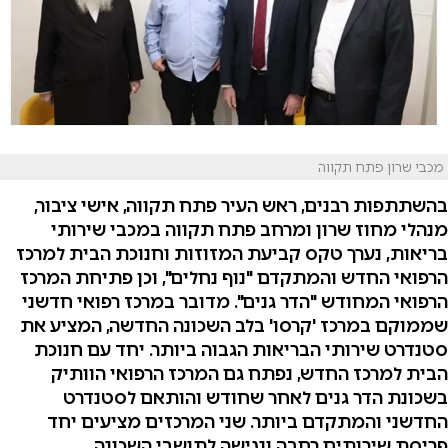
מכבי שרון פתח תקווה
בהשתתפות רבנים, ראש העיר פתח תקווה, אישי ציבור,
מנהלי מחוז שרון ומרחב פתח תקווה במכבי שירותי
בריאות, נערך טקס קביעת המזוזות וחנוכת הבית למרכז
הרפואי החדש והמתקדם "נוף נחלים", וכן פתיחת המרכז
הרפואי המחודש "הדר גנים". מדובר במרכז רפואי חדשני
שממוקם במרכז 'קרסו' בלב השכונה החדשה, המציע את
סטנדרט שירותי הבריאות הגבוה ביותר. יחד עם חנוכת
הבית למרכז החדש, נפתח גם המרכז הרפואי הוותיק
בשכונת הדר גנים לאחר שחודש והותאם לסטנדרט
החדשני והמתקדם ביותר. שני המרכזים מציעים יחד
פריסת שירותים רחבה ונגישה לתושבי השכונה.