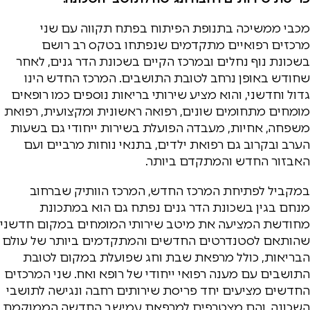
מכבי ממשיכה בתנופת הפיתוח בפתח תקווה עם שני
מרכזים רפואיים מתקדמים שנפתחו בטקס רב רושם
בשכונת נוף נחלים ובמרכז הקיים בשכונת הדר גנים, לאחר
שחודש באופן נרחב לטובת התושבים. המרכז החדש הינו
גדול וחדשני, והוא מציע שירותי בריאות נוספים כמו רופאים
מומחים מתחומים שונים, רפואה ראשונית ומקצועית, רפואת
משפחה, אחיות, מעבדה הפועלת בשירות ייחודי גם בשעות
הערב ובקרוב גם רפואת ילדים, בתנאי נוחות מרביים ועם
האבזור החדש והמתקדם ביותר.
במקביל לפתיחת המרכז החדש, המרכז הוותיק שברחוב
מנחם בגין בשכונת הדר גנים נפתח גם הוא במתכונת
מחודשת המציעה את מיטב שירותי המומחים במקום חדשני
שהותאם לסטנדרטים החדשים והמתקדמים ביותר של עולם
הבריאות, כולל מרפאת שבת וחג שפועלת במקום לטובת
התושבים עם מענה רפואי ייחודי של רופא ואח. שני המרכזים
החדשים מציעים יחד פריסת שירותים רחבה ונגישה לתושבי
השכונה, והם מצטרפים למרפאת עמישב החדשה הממוקמת