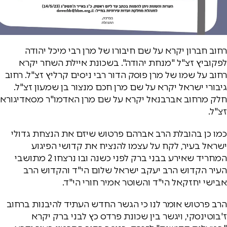
רחוב חברון יקרא על שם חיבורו של מרן רבי מיכל יהודה
לפקוביץ זצ"ל "מנחת יהודה". בשכונת איילת השחר יקרא
רחוב על שמו של מרן פוסק הדור רבי ניסים קרליץ זצ"ל. רחוב
גיבורי ישראל יקרא על שם מרן חכם מנצור בן שמעון זצ"ל.
חלק מרחוב אברבנאל יקרא על שם מרן האדמו"ר מסאדיגורא
זצ"ל.
כמו כן בהובלת הרב אברהם פרטוש שיזם את הנצחת גדולי
ישראל בעיר, לקח על עצמו להנציח את קדושי הפיגוע
המחריד שאירע בבני ברק לפני כשנה ובו נרצחו 2 מתושבי
העיר הקדוש הרב יעקב ישראל שלום הי"ד והקדוש הרב
אבישי יחזקאל הי"ד והשוטר אמיר חורי הי"ד.
הרב פרטוש אומר לנו כי הגשר החדש העתיד להיבנות ברחוב
ז'בוטינסקי, ויגשר בין שכונת פרדס כץ לבני ברק יקרא