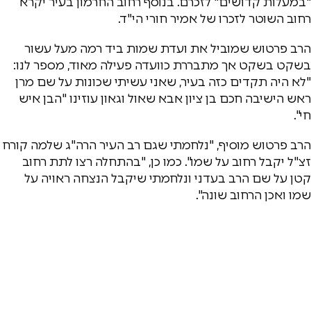
"במעלות קדושים" לזכרם. בנוסף רחוב החרמון בעיר יקרא
רחוב השוטר לזכרו של אמיר חורי הי"ד.
הרב פרטוש שמוביל את ועדת שמות ביד רמה מעל עשור
בשקט בשקט אך מתבררת כוועדה פעילה מאוד, מספר לנו:
"לא היה תקדים כזה בעיר, שאני עשיתי שכונות על שם מרן
ראש הישיבה חכם בן ציון אבא שאול וגאון עוזינו "הבן איש
חי".
הרב פרטוש מוסיף, "נלחמתי שגם רב העיר הרה"ג שלמה קורח
זצ"ל יקבל רחוב על שמו". כמו כן, "בהתחלה רצו לתת רחוב
קטן על שם הרב בעדני ונלחמתי שיקבל הנצחה ראויה על
שמו ואכן הרחוב שונה".