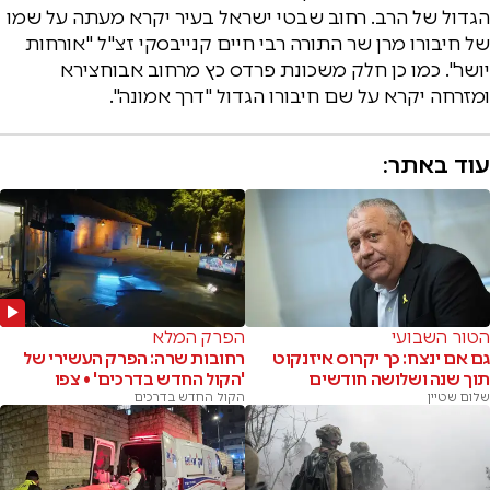
הגדול של הרב. רחוב שבטי ישראל בעיר יקרא מעתה על שמו
של חיבורו מרן שר התורה רבי חיים קנייבסקי זצ"ל "אורחות
יושר". כמו כן חלק משכונת פרדס כץ מרחוב אבוחצירא
ומזרחה יקרא על שם חיבורו הגדול "דרך אמונה".
עוד באתר:
הטור השבועי
הפרק המלא
גם אם ינצח: כך יקרוס איזנקוט
רחובות שרה: הפרק העשירי של
תוך שנה ושלושה חודשים
'הקול החדש בדרכים' • צפו
שלום שטיין
הקול החדש בדרכים