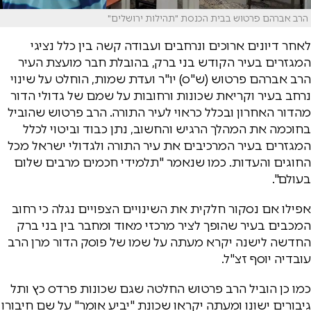
הרב אברהם פרטוש בבית הכנסת "תהילות ירושלים"
לאחר דיונים ארוכים ונרחבים ועבודה קשה בין כלל נציגי
המגזרים בעיר הקודש בני ברק, בהובלת חבר מועצת העיר
הרב אברהם פרטוש (ש"ס) יו"ר ועדת שמות, הוחלט על שינוי
נרחב בעיר וקריאת שכונות ורחובות על שמם של גדולי הדור
מהדור האחרון ובכלל כראוי לעיר התורה. הרב פרטוש שהוביל
בחוכמה את המהלך הרגיש והחשוב, נתן כבוד וביטוי לכלל
המגזרים בעיר המרכיבים את עיר התורה ולגדולי ישראל מכל
החוגים והעדות. כמו שנאמר "תלמידי חכמים מרבים שלום
בעולם".
אפילו אם נסקור חלקית את השינויים הצפויים נגלה כי רחוב
המכבים בעיר שהופך לציר מרכזי מאוד ומחבר בין בני ברק
החדשה לישנה יקרא מעתה על שמו של פוסק הדור מרן הרב
עובדיה יוסף זצ"ל.
כמו כן הוביל הרב פרטוש החלטה שגם שכונות פרדס כץ ותל
גיבורים ישונו ומעתה יקראו שכונת "יביע אומר" על שם חיבורו