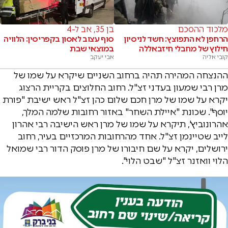
מלכוד ההסכם
בן 35, אב ל-4
הרחפן לא התפוצץ: חשד לניסיון
סוף עצוב לאסון בקפריסין: הלוויה
חילוץ של מחבלי חיזבאללה
במוצאי שבת
קובי אליה
אבי יעקב
ההנצחה המהירה תהיה ברחוב השניים שיקרא על שמו של
מרן רבי שמעון בעדני זצ"ל. רחוב החלוצים בקריית הרצוג
יקרא על שמו של מרן חכם שלום כהן זצ"ל ראש ישיבת "פורת
יוסף". שכונת "איילת השחר" באזור רחובות שלמה המלך,
אהרונוביץ', תיקרא על שמו של מרן ראש הישיבה רבי אהרון
לייב שטיינמן זצ"ל. אחד מהרחובות המרכזיים בעיר, רחוב
ירושלים, יקרא על שם חיבורו של מרן פוסק הדור רבי שמואל
הלוי וואזנר זצ"ל "שבט הלוי".