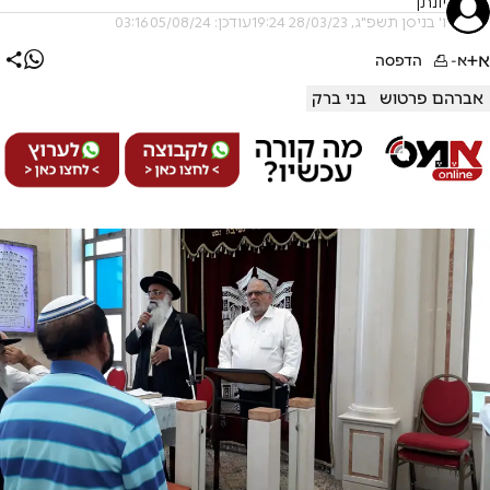
יונתן
ו' בניסן תשפ"ג, 28/03/23 19:24
עודכן: 05/08/24 03:16
א+
א-
הדפסה
אברהם פרטוש
בני ברק