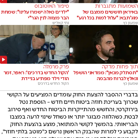
השמועות מתגברות
סיפור האוטובוס
באיראן חוששים ממצבו של
"ילדים כאלה ישמרו עלינו": שמחת
מוג'תבא: "עלול למות בכל רגע"
הבר מצווה לנין הגר"י
שמעון כץ
נתי קאליש
תוך פחות מדקה
פרק מרמלה
"תסתלק מכאן": ממדאני הושפל
'הקול החדש בדרכים': ראפר, זמר
ונאלץ לברוח מהבמה
הודי וילד מפתיע בניידת
שמעון כץ
הקול החדש בדרכים
בדברי ההסבר להצעת החוק עומדים המציעים על הקושי
שכרוך בעריכת חוזה ביטוח חיים חדש – הוספת נטל
בירוקרטי, והחשש מהתייקרות הביטוח החדש ואף סירוב
לבטח, כשהלווה מבוגר יותר או כשחל שינוי לרעה במצבו
הבריאותי. בהמשך לקושי המתואר, מוצע בהצעת החוק
לקבוע כי למרות שהבנק הראשון נרשם כ"מוטב בלתי חוזר",