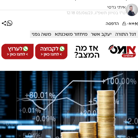
איתי גדסי
ט"ז בסיוון תשפ"ג, 05/06/23 12:18
א+
א-
הדפסה
דגל התורה
יעקב אשר
מיחזור משכנתא
משה גפני