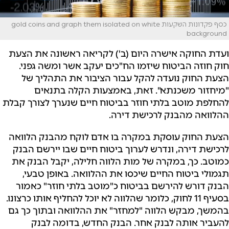
כסף פקדונות השקעות gold coins and graph them isolated on white
background
ועדת החוקה אישרה היום (ב') לקריאה ראשונה את הצעת
חוק חוזה הביטוח שיזמו הח"כים יעקב אשר ומשה גפני.
הצעת החוק נועדה להקל עבור הציבור את התהליך של
"מיחזור משכנתא". זאת, באמצעות הקלה בתנאים
להחלפת מוטב בלתי חוזר בביטוח חיים שנערך לצורך קבלת
ההלוואה מהבנק לרכישת דירה.
הצעת החוק עוסקת במקרה בו אדם לוקח מהבנק הלוואה
לרכישת דירה, ונדרש לערוך ביטוח חיים שבו יירשם הבנק
כמוטב. כך, במקרה של מות הלווה חלילה, יקבל הבנק את
תגמולי ביטוח החיים שיכסו את ההלוואה. באופן טבעי,
הבנק דורש להירשם בביטוח כ"מוטב בלתי חוזר" כאמור
בסעיף 11 לחוק, כלומר שהלווה לא יוכל להחליף אותו כרצונו.
בהמשך, מבקש הלווה "למחזר" את ההלוואה ובתוך כך גם
להעביר אותה לבנק אחר. הבנק החדש, בדומה לבנק