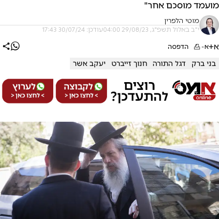
מועמד מוסכם אחר"
מוטי הלפרין
י"ב באלול תשפ"ג, 29/08/23 04:00
עודכן: 30/07/24 17:43
א+
א-
הדפסה
בני ברק
דגל התורה
חנוך זייברט
יעקב אשר