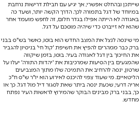
שייתכן ובהחלט אפשרי, אך יגיע עם חבילת דרישות נרחבת
במיוחד של דגל בתמורה לכך. הדרך הקשה יותר, ושעד כה
באגודה לא הייתה אפילו בגדר חלום, זה לחפש מועמד אחר
שהוא לא זייברט כדי שיהיה מוסכם על דגל.
מי שינסה לנצל את המצב החדש הוא בוסו, כאשר בש"ס בבני
ברק כבר ממהרים להפיץ את חשיפת 'קול חי' בניסיון להגביר
את החיכוך בין דגל לאגודה בעיר. בוסו, בזמן שיקווה
שהמגעים בין הסיעות שמרכיבות את 'יהדות התורה' יעלו על
שרטון, ינסה להרחיב את התמיכה שלו מתוך המצביעים
הליטאיים. מי שעוד צפוי להיכנס לאירוע הוא יו"ר ש"ס ח"כ
אריה דרעי, שכעת ינסה ביתר שאת לסגור דיל מול דגל. כך או
כך, בבני ברק מבינים הבוקר שהמירוץ לראשות העיר נפתח
מחדש.