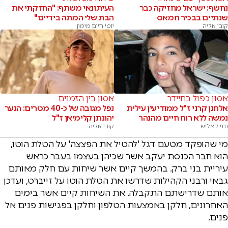
נחשף: ישראל מחזיקה כבר
העיתונאי משתף: "החזקתי את
שנתיים בבכיר חמאס
הבת שלי המתה בידיים"
קובי אליה
יוסי חיים מימון
אסון כפול בחיידר
אסון בין הזמנים
אלחנן קרני ז"ל ממודיעין עילית
נפל מגובה של כ-40 מטרים: הנער
נמשה ללא רוח חיים מהנהר
יהונתן קלימיאן ז"ל
נתי קאליש
קובי אליה
מי שהופקד מטעם דגל 'להטיל את הפצצה' על הטלת הוטו,
הוא חבר הכנסת יעקב אשר שכיהן בעצמו בעבר כראש
עיריית בני ברק. בהמשך קיים אשר שיחות עם חלק מאותם
גבאי ורבני הקהילות שדרשו את הטלת הוטו על זייברט, ועדכן
אותם שדרישתם התקבלה. את השיחות קיים אשר בימים
האחרונים, חלקן באמצעות הטלפון וחלקן בפגישות פנים אל
פנים.