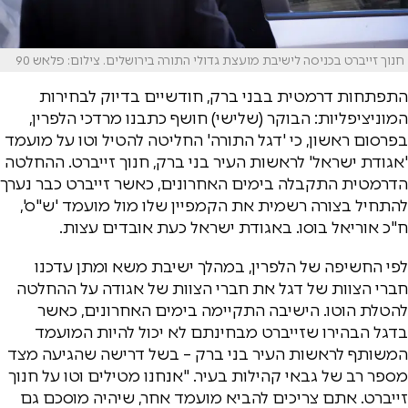
חנוך זייברט בכניסה לישיבת מועצת גדולי התורה בירושלים. צילום: פלאש 90
התפתחות דרמטית בבני ברק, חודשיים בדיוק לבחירות
המוניציפליות: הבוקר (שלישי) חושף כתבנו מרדכי הלפרין,
בפרסום ראשון, כי 'דגל התורה' החליטה להטיל וטו על מועמד
'אגודת ישראל' לראשות העיר בני ברק, חנוך זייברט. ההחלטה
הדרמטית התקבלה בימים האחרונים, כאשר זייברט כבר נערך
להתחיל בצורה רשמית את הקמפיין שלו מול מועמד 'ש"ס',
ח"כ אוריאל בוסו. באגודת ישראל כעת אובדים עצות.
לפי החשיפה של הלפרין, במהלך ישיבת משא ומתן עדכנו
חברי הצוות של דגל את חברי הצוות של אגודה על ההחלטה
להטלת הוטו. הישיבה התקיימה בימים האחרונים, כאשר
בדגל הבהירו שזייברט מבחינתם לא יכול להיות המועמד
המשותף לראשות העיר בני ברק – בשל דרישה שהגיעה מצד
מספר רב של גבאי קהילות בעיר. "אנחנו מטילים וטו על חנוך
זייברט. אתם צריכים להביא מועמד אחר, שיהיה מוסכם גם