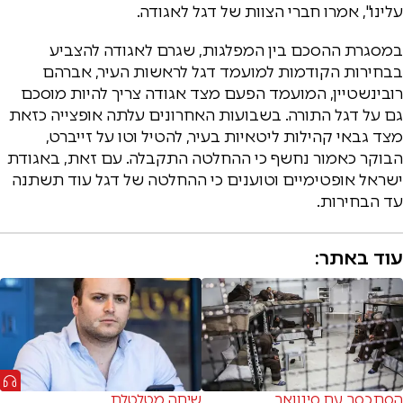
עלינו", אמרו חברי הצוות של דגל לאגודה.
במסגרת ההסכם בין המפלגות, שגרם לאגודה להצביע
בבחירות הקודמות למועמד דגל לראשות העיר, אברהם
רובינשטיין, המועמד הפעם מצד אגודה צריך להיות מוסכם
גם על דגל התורה. בשבועות האחרונים עלתה אופצייה כזאת
מצד גבאי קהילות ליטאיות בעיר, להטיל וטו על זייברט,
הבוקר כאמור נחשף כי ההחלטה התקבלה. עם זאת, באגודת
ישראל אופטימיים וטוענים כי ההחלטה של דגל עוד תשתנה
עד הבחירות.
עוד באתר:
הסתכסך עם סינוואר
שיחה מטלטלת