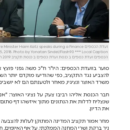
ועדת הכספים er Haim Katz speaks during a Finance
הכספים ועדת כספים ב כנסת ועדת כספים ב כנסת תקציב 2019 חיים כץ משה גפני
סוער בוועדת הכספים: היו"ר ח"כ משה גפני פוצץ את
להצביע נגד התקציב, כפי שהודיעו מוקדם יותר הש
משרד האוצר ונציגיו, מאחר ולטענתם הם לא יושבי
חבר הכנסת אליהו רביבו צעק על נציגי האוצר: "א
שנצליח לדלות את הנתונים מתוך איזשהו דף סתום?"
את הדיון.
מחר אמור תקציב המדינה המתוקן לעלות להצבעה 
ניר ברקת ושרי המחנה הממלכתי. על אף האיומים, חב