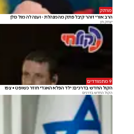
מרתק
הרב אורי זוהר קיבל פתק מהמנהלת - וענה לה מול כולן
יצחק חן
9 מתמודדים
הקול החדש בדרכים: ילד הפלא האגדי חוזר כשופט • צפו
הקול החדש בדרכים