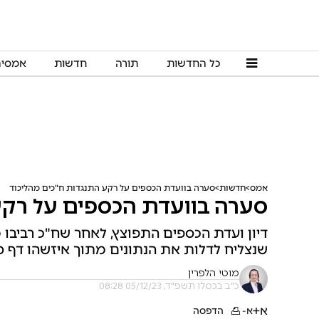
כל החדשות
תורה
חדשות
אמסי
אמס
חדשות
סערה בוועדת הכספים על רקע התנגדות ח"כים מהליכוד
סערה בוועדת הכספים על רקע
דיון ועדת הכספים התפוצץ, לאחר שח"כ רביבו 
שנצליח לדלות את הנתונים מתוך איזשהו דף 
מוטי הלפרין
כ"ב בכסלו תשפ"ד, 05/12/23 08:28
א+
א-
הדפסה