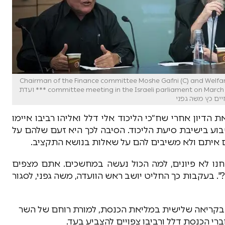
Chairman of the Finance committee Moshe Gafni (C) and Welfare Minist
committee meeting in the Israeli parliament on March 5, 2018. Photo by Yonatan Sindel/Flash90 *** Local Caption *** ועדת
 הדיון אחרי שח״כי הליכוד אלי דלל ואליהו רביבו איימו
בוע בישיבת סיעת הליכוד. הסיבה לכך היא זעם שלהם על
ם איתם ולא משיבים להם על שאלות בנושא התקציב.
נחנו לא פיונים, למה הכול נעשה במחשכים. אתם מצפים
. בעקבות כך החליט יושב ראש הוועדה, משה גפני, לסגור
בקריאה שלישית במליאת הכנסת, למורת רוחם של השר
רי הכנסת דלל ורביבו צפויים להצביע בעד.