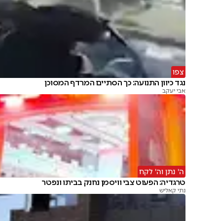
צפו
נגד כיוון התנועה: כך הסתיים המרדף המסוכן
אבי יעקב
ה' נתן וה' לקח
טרגדיה: הפעוט צבי וויסמן נחנק בביתו ונפטר
נתי קאליש