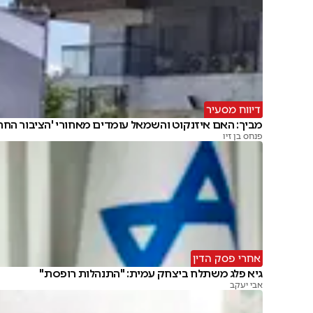
דיווח מסעיר
מביך: האם איזנקוט והשמאל עומדים מאחורי 'הציבור החרד
פנחס בן זיו
אחרי פסק הדין
גיא פלג משתלח ביצחק עמית: "התנהלות רופסת"
אבי יעקב