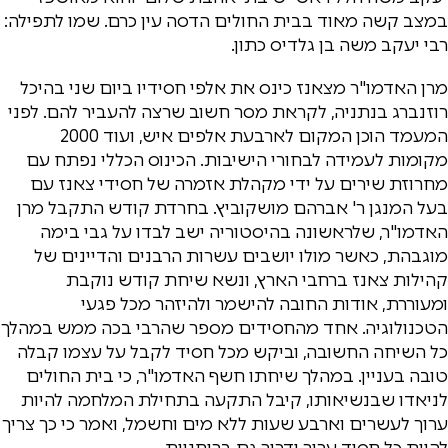
במצב קשה מאוד בבית החולים הדסה עין כרם. שמו לתפילה:
רבי יעקב משה בן גלדיס כתון.
מרן האדמו"ר מצאנז כינס את אלפי חסידיו ביום שני בהיכל
רוזנברג בנתניה, לקראת מסר חשוב שרצה להעביר להם. לפני
המעמד הוכן המקום לארבעת אלפים איש, ועוד 2000
מקומות לעמידה לבחורי הישיבות. הכינוס הכללי נפתח עם
מחרוזת שירים על ידי מקהלת אזמרה של חסידי צאנז עם
בעל המנגן ר' אברהם מושקוביץ. בחרדת קודש התקבל מרן
האדמו"ר, שלראשונה בהיסטוריה ישב לבדו על גבי בימה
מוגבהת, כאשר מולו יושבים עשרות הרבנים והדיינים של
קהילות צאנז ברחבי הארץ, ונשא שיחת קודש נוקבת
ומעוררת, אודות החובה להישמר ולהיזהר מכל פגעי
הטכנולוגיה. אחד מהחסידים מספר שהרבי בכה ממש במהלך
כל השיחה החשובה, וביקש מכל חסיד לקבל על עצמו קבלה
טובה בעניין. במהלך שיחתו חשף האדמו"ר, כי בית החולים
לניאדו שבנשיאותו, קיבל התקעה בתחילת המלחמה להיות
ערוך לעשרים וארבע שעות ללא מים וחשמל, ואמר כי כך צריך
להיות כל חסיד ערוך ודרוך גם ברוחניות.