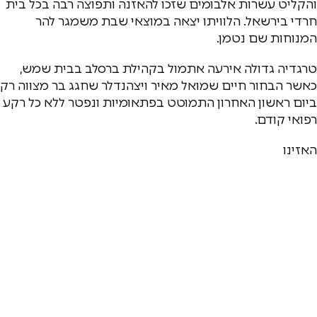
והקליט עשרות אלבומים שזכו להאזנה ותפוצה רבה בכל בית
חרדי בירשאל. הלוויתו יצאה במוצאי שבת משמגר להר
המנוחות שם נטמן.
טרגדיה גדולה אירעה אתמול בקהילת ברסלב בבית שמש,
כאשר הבחור חיים שמואל מאיר ויצהנדלר שחגג בר מצווה רק
ביום ראשון האחרון התמוטט בפתאומיות ונפטר ללא כל רקע
רפואי קודם.
האזינו