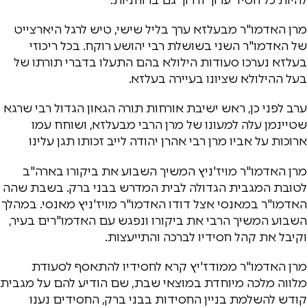
מרן האדמו"ר מבעלזא ערך בליל שישי, טיש לרגל היארצייט
של האדמו"ר השני בשושלת רבי יהושע רוקח. בכל ריכוזי
בעלזא נערכו סעודות הילולא בהם התעלו בדברי תורתו של
בעל ההילולא שציונו בעיירה בעלזא.
ערב לפני כן, ראש ישיבת אורחות תורה הגאון הגדול רבי שרגא
שטיינמן עלה למעונו של מרן הרבי מבעלזא, ושוחח עמו
ארוכות על אביו מרן רבי אהרן יהודה לייב זכותו תגן עלינו
מרן האדמו"ר מויז'ניץ המשיך השבוע את ביקורו בארה"ב
לטובת המגבית הגדולה לבית המדרש בבני ברק. בשבת שהה
האדמו"ר במאנסי אצל דודו האדמו"ר מויז'ניץ מאנסי. במהלך
השבוע המשיך הרבי את ביקורו ונפגש עם האדמו"רים בעיר,
וקיבל את קהל חסידיו לברכה והתייעצות.
מרן האדמו"ר ממודז'יץ קרא לחסידיו להתאסף לסעודת
מלווה מלכה מיוחדת במוצאי שבת, שם הודיע להם על מגבית
קודש להשלמת בניין החסידות בבני ברק, החסידים נענו