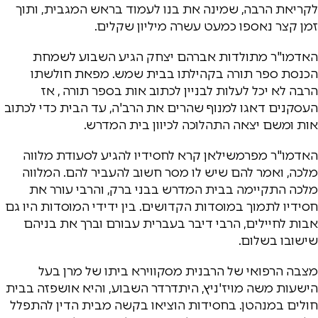
לקריאת הרבה, שמינה את בנו לעמוד בראש המגבית, ותוך
זמן קצר נאספו כמעט עשרה מיליון שקלים.
האדמו"ר מתולדות אברהם יצחק הגיע השבוע לשמחת
הכנסת ספר תורה בקהילתו בבית שמש. מפאת חולשתו
הרבה לא יכל לעלות לבניין לכתוב אות בספר תורה , אז
העסקנים דאגו למנוף שהרים את הרב'ה, עד הבית כדי לכתוב
אות ומשם יצאה התהלוכה לכיוון בית המדרש.
האדמו"ר מפרמשילאן קרא לחסידיו להגיע לסעודת מלווה
מלכה, ואמר להם שיש לו מסר חשוב להעביר להם. המלווה
מלכה התקיימה בבית המדרש בבני ברק, והרבי עורר את
חסידיו לתמוך במוסדות הקדושים. בין ידידי המוסדות היו גם
אבות לחיילים, הרבי דיבר בעברית עבורם וברך את בניהם
שישובו בשלום.
מצבה הרפואי של הרבנית מסקווירא ביתו של מרן בעל
הישעות משה מויז'ניץ, היתדרדר השבוע, והיא אושפזה בבית
חולים במנהטן. בחסידות הוציאו בקשה מבית הדין להתפלל