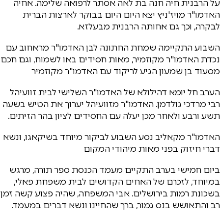
על הרבנית חיה חנה בת לאה אסתר לרפואה שלימה. אחיה
האדמו"ר מויז'ניץ יצא היום היום בבוקר לארצות הברית
לבקרה, וכך גם אחותה הרבנית מבעלזא.
השבוע התקיימה שמחת החתונה לבן האדמו"ר מראחוב עם
נכדת האדמו"ר מקוזמיר, מאות חסידים באו לשמוח, וגם חכם
מסעוד בן שמעון הגיע לריקוד עם האדמו"ר מקוזמיר
הערב חל יומא דהילולא של האדמו"ר השלישי לבית זוועיהל
רבי מרדכי גולדמן. האדמו"ר מזוועיהל יערוך את הטיש בשעה
תשע ורבע ולאחר מכן יעלה עם החסידים לציון בהר הזיתים.
האדמו"ר מקאליב נסע השבוע לביקור מיוחד בשיקאגו, ונשא
דברי חיזוק בפני מאות מיהודי המקום
ביום חמישי בערב התקיים מעמד הכנסת ספר תורה, מרגש
במיוחד, לזכרם של האחים הקדושים לבית משפחת פאלי,
בשכונת רמות בירושלים. אבי המשפחה, שהיה פצוע קשה זמן
רב והתאושש בנס גמור, ברך שהחיינו ונשא דברים במעמד.