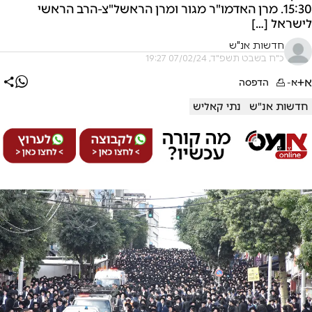
15:30. מרן האדמו"ר מגור ומרן הראשל"צ-הרב הראשי
לישראל […]
חדשות אנ"ש
כ"ח בשבט תשפ"ד, 07/02/24 19:27
א+
א-
הדפסה
חדשות אנ"ש
נתי קאליש