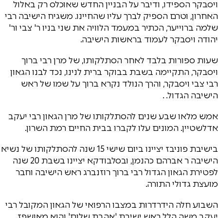
ויסבקר הספידו, ודיבר על הבניין החדש שאוכלס רק באלול
האחרון, וטרם הספיק לברך עליו שהחיינו. משגיח הישיבה רבי
שלמה ברוייער, הכתיר במעמד הלוויה את שני בניו ר' צבי ור'
יהודה ויסבקר לעמוד בראשות הישיבה.
שעות ספורות בלבד לאחר הסתלקותו, של מרן רבי ברוך
ויסבקר, התקיימה בשבת בבוקר ברית לנינו, נכד לבנו הגאון
רבי צבי ויסבקר, והרך הנולד נקרא ברוך על שמו של ראש
הישיבה הגדול. .
אמש מלאו שבע שנים להסתלקותו של מרן הגאון רבי יעקב
אדלשטיין. המונים עלו לקברו בבית החיים רמת השרון.
בישיבת פוניבז יציינו ביום שישי 15 שנה להסתלקותו של נשיא
הישיבה ר אברהם כהנמן, ובסלבודקא יציינו בשבת 20 שנה
לפטירת הגאון הגדול רבי ברוך רוזנברג ראש הישיבה וחבר
מועצת גדולי התורה.
השבוע חלה הידרדרות במצבו הרפואי של הגאון המקובל רבי
יעקב משה הלל ראש ישיבת 'אהבת שלום' והוא מאושפז