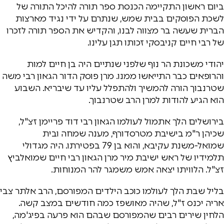
ביום ראשון התקיימה הכנסת ספר תורה להיכל התורה של
לשכת הפוסקים בבית שמש, שנתרם על ידי נגיד מארצות
הברית שעשה בר מצווה לבנו, והקדיש את הספר תורה לזכרו
של רבי חיים קניבסקי זכותו תגן עלינו.
יהודי משכונת הר נוף שלפני שנתיים היה בן חיים למות
והרופאים כבר התייאשו ממנו. מרן פוסק הדור הגאון רבי משה
שטרנבוך הורה להמשיך ולהתפלל עליו עד שיבריא. השבוע
הוא הגיע להודות למרן הרב שטרנבוך.
בירושלים הלך אתמול לעולמו הגאון רבי דוד פריימן זצ"ל,
שכיהן ר"מ בישיבת מטרסדורף, מענה שמחה ובית
שמואל-משנת עקיבא, והוא בן 79 בפטירתו. היה מגדולי
תלמידיו של ראש ישיבת מיר מרן הגאון רבי חיים שמואלביץ
זצ"ל. הלוויתו יצאה אמש משמגר להר המנוחות.
בליל שבת הלך לעולמו כוכב הילדים המפורסם, הרב אלתר צבי
אריה יכנס ז"ל, שהיה מאושפז כמה חודשים במצב קשה.
הלחין שירים רבים שהמפורסם שבהם הוא פרעה בפיג'מה,