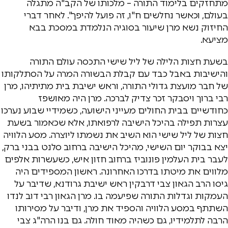
מתחזקים בלימוד התורה – מלכותו של הקב"ה מתגלה
בעולם, וכאשר נחלשים ח"ו, זה פועל להיפך". לאחר דברי
החיזוק נשא מרן שיעור בסוגיה הנלמדת במסכת בבא
מציעא.
בשעת חצות הלילה של ליל שישי התכסה עולם התורה
והישיבות באבל כבד עם קבלת הבשורה המרה על הסתלקותו
של חבר מועצת גדולי התורה, וראש ישיבת בית מתיתיהו, מרן
רבי ברוך ויסבקר זכר צדיק לברכה. מרן היה מאושפז
כחודשיים בבית החולים מעייני הישועה, כשמידיי שבוע נערכו
עצרות תפילה בהיכל הישיבה לרפואתו, אלא שכאמור בשעת
חצות של ליל שישי הוא השיב את נשמתו ליוצרה. מסע הלוויה
יצא בבוקר יום השישי, מהיכל הישיבה ברחוב סלנט בבני ברק,
לעבר בית העלמין פונוביז ברחוב חזון איש, כשעשרות אלפים
מלווים את מיטתו בדרכו האחרונה. ראשון המספידים היה
גיסו הרב הגאון צבי דרבקין ראש ישיבת גרודנא, שדיבר על
העמקות וגדלות התורה שפיעמה בו. מרן הגאון רבי דוב לנדו
השתתף במסע הלוויה והספיד את מרן, ודיבר על מסירותו
הרבה לתלמידיו, גם כשהיה מאוד חולה. גם בנו הרה"ג צבי