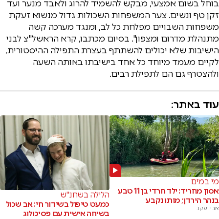
בוחל בשום אמצעי, מבקש להשמיד להרוג ולאבד מנער ועד
זקן טף ונשים. צער המשפחות השכולות גדול מנשוא זעקת
משפחות השבויים מפלחת כל לב, ומנגד מערכה קשה
מתנהלת מדרום ומצפון". בסיום מכתבו, קרא הראשל"צ לבני
הישיבות שלא יכולים להשתתף בעצרת התפילה ההיסטורית,
לקיים מעמד מיוחד כל אחד בישיבתו באותה השעה
ולהצטרף גם הם לתפילת רבים.
עוד באתר:
מי במים
אסון מחריד: ילד חרדי בן 11 טבע
הלילה בשחנ"ש
בנהר הירדן; מותו נקבע
כמעט טיפול בשידור חי: אב שכול
אבי יעקב
בשיחה אישית עם פסיכולוג