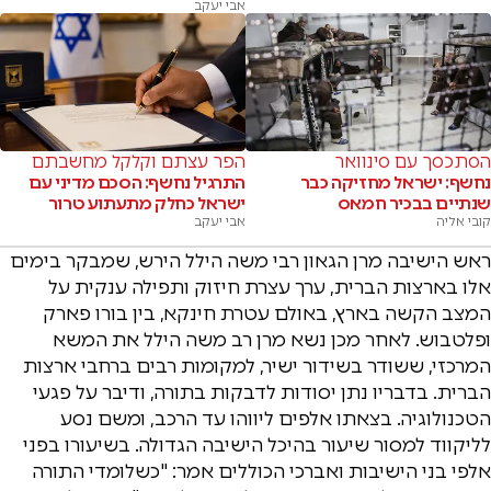
אבי יעקב
הסתכסך עם סינוואר
הפר עצתם וקלקל מחשבתם
נחשף: ישראל מחזיקה כבר
התרגיל נחשף: הסכם מדיני עם
שנתיים בבכיר חמאס
ישראל כחלק מתעתוע טרור
קובי אליה
אבי יעקב
ראש הישיבה מרן הגאון רבי משה הילל הירש, שמבקר בימים
אלו בארצות הברית, ערך עצרת חיזוק ותפילה ענקית על
המצב הקשה בארץ, באולם עטרת חינקא, בין בורו פארק
ופלטבוש. לאחר מכן נשא מרן רב משה הילל את המשא
המרכזי, ששודר בשידור ישיר, למקומות רבים ברחבי ארצות
הברית. בדבריו נתן יסודות לדבקות בתורה, ודיבר על פגעי
הטכנולוגיה. בצאתו אלפים ליווהו עד הרכב, ומשם נסע
לליקווד למסור שיעור בהיכל הישיבה הגדולה. בשיעורו בפני
אלפי בני הישיבות ואברכי הכוללים אמר: "כשלומדי התורה