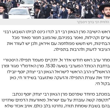
הלווית רבי ברוך ויסבקר
ראש הישיבה מרן הגאון רבי דב לנדו כינס לביתו השבוע רבני
ערים וקהילות, ואמר בפניהם, שהמצב חמור מאוד מכל
הבחינות, ויש חשש ממלחמה עם איראן, ולכן יש לעורר את
הציבור לזעוק ולהרבות בתפילה.
מחר ערב ראש חודש אדר א', יתקיים מעמד תפילה היסטורי
ברחבת הכותל המערבי בשעה 15:30. מרן האדמו"ר מגור ומרן
הראשל"צ-הרב הראשי לישראל הגאון רבי יצחק יוסף יובילו
יחד את עצרת התפילה והזעקה שתועבר בשידור חי, כאן
בקול חי.
במכתב מיוחד שפרסם מרן הגאון רבי יצחק יוסף נכתב:
"תקופה קשה עוברת על עם ישראל. מאורעות הדמים שחזינו
בהם בשבת שמחת תורה, נחרטו בלב כולם. אויב אכזר שלא