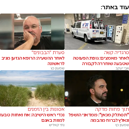
עוד באתר:
טרגדיה קשה
סערת "הבבונים"
לאחר מאמצים: גופת הפעוטה
לאחר ההשעיה: הרופא הגזען מגיב
שטבעה שוחררה לקבורה
לראשונה
אבי יעקב
שמעון כץ
תוך פחות מדקה
אסונות בין הזמנים
"תסתלק מכאן": ממדאני הושפל
נכדי ראש הישיבה: אח ואחות טבעו
ונאלץ לברוח מהבמה
למוות באגם
שמעון כץ
נתי קאליש