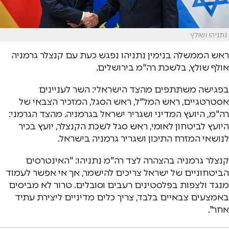
נתניהו ושולץ
ראש הממשלה בנימין נתניהו נפגש כעת עם קנצלר גרמניה
אולף שולץ, בלשכת רה"מ בירושלים.
בפגישה משתתפים מהצד הישראלי: השר לעניינים
אסטרטגיים, ראש המל"ל, ראש הסגל, המזכיר הצבאי של
רה"מ, היועץ המדיני ושגריר ישראל בגרמניה. מהצד הגרמני:
היועץ לביטחון לאומי, ראש סגל לשכת הקנצלר, יועץ בכיר
לנושאי המזרח התיכון ושגריר גרמניה בישראל.
קנצלר גרמניה בהצהרה לצד רה"מ נתניהו: "האינטרסים
הביטחוניים של ישראל צריכים להישמר, אך אי אפשר לעמוד
מנגד ולצפות בפלסטינים רעבים וסובלים. טרור לא מביסים
באמצעים צבאיים בלבד, צריך כלים מדיניים ליצירת עתיד
אחר".