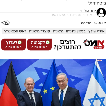
ביטחונית"
אתר קול חי
ז' באדר ב׳ תשפ"ד, 17/03/24 16:23
א+
א-
הדפסה
אולף שולץ
בנימין נתניהו
גרמניה
קנצלר גרמניה
ראש הממשלה