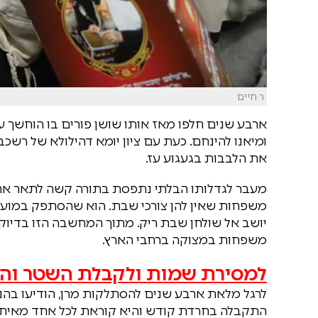
ר חיים
ארבע שנים חלפו מאז אותו שושן פורים בו הוחשך 
ומיאנו להינחם. כעת עם ציון יומא דהילולא של רשכב
את הלבבות בגעגוע עז.
מעבר לגדלותו הבלתי נתפסת בתורה קשה לתאר את
משפחות שאין להן צורכי שבת. הוא שהסתפק במועט
יושב אל שולחן שבת ריק. מתוך המחשבה הזו בדיוק 
משפחות במצוקה ברחבי הארץ.
למסירת שמות ולקבלת השטר והמ
לרגל מלאת ארבע שנים להסתלקות מרן, הודיעו בהנה
התקבלה בחרדת קודש והיא קוראת לכל אחד מאיתנו 