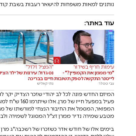
נותנים למאות משפחות להישאר רעבות בשבת קודש 
עוד באתר:
עימות חריף בשידור
"המציל זלזל"
"מי מממן את הקמפיין?" -
נס גדול: עירנות של ילד הצי
לייטנר התקשה לספק תשובות
חיים בבריכה
צבי טסלר
נתי קאליש
המפואר, המסמל את החיבור הנצחי למורשתו של מרן
מטבע שמירה נדיר ממרן זצ"ל המסוגל לשמירה ולבר
בימים אלו של חודש אדר כשזכרו של רשכבה"ג מרן רב