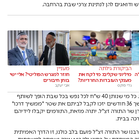
ודואגים להן לנתינת צרכי שבת בהרחבה.
הביקורת גילתה
מעניין
לה
מיליוני שקלים: מי לקח את
חוזר למגרש הפוליטי? אלי ישי
מענקי העובדות החרדיות?
בוחן חיבורים
גדי פוקס
אבי יעקב
המיזם החדש פונה לכל לב יהודי שזכר הצדיק יקר לו. כל מי שנותן 40 ש"ח לכל נפש בכל שבת הופך לשותף
פעיל במפעל חייו של מרן. אלו שיתרמו 160 ש"ח למשך 36 חודשים יזכו לקבל לביתם את שטר "ממשיך דרכו"
 שר התורה זצ"ל. יתרה מזאת, התורמים יקבלו לידיהם
כה בבית.
נו שר התורה זצ"ל פועם בלב כולנו, זו הדרך האמיתית