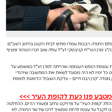
עולם התורה. רבבות עמדו מחוץ לבית הקטן ברחוב רשב"ם
ה"ג מרן הגר"ח קניבסקי זצ"ל עולה שוב זכרו הטהור ומציף
 עוגמת הנפש העצומה שהייתה למרן זצ"ל כששמע על
 כל ימיו לא היה מסוגל לשאת את המחשבה שיהודי
נוסדה 'קרן רבנו חיים – צדקת השבת' הדואגת למאות
טבע פנו כעת לקופת העיר >>>
לת 'קופת העיר' על פרויקט נרחב ומעורר הדים. ההחלטה
לקבל על עצמו להיות ממשיך דרכו של שר התורה. לא