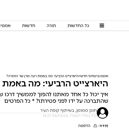
כל החדשות
תורה
חדשות
אמסי
אמס
ביטחוני חדש
היארצייט הרביעי: מה באמת רצה מרן שר התורה?
היארצייט הרביעי: מה באמת 
איך יכול כל אחד מאתנו להפוך לממשיך דרכו ש
שהתברכה על ידו לפני פטירתו? * כל הפרטים
תוכן ממומן, בשיתוף קופת העיר
ט"ו באדר תשפ"ו, 04/03/26 14:27
א+
א-
הדפסה