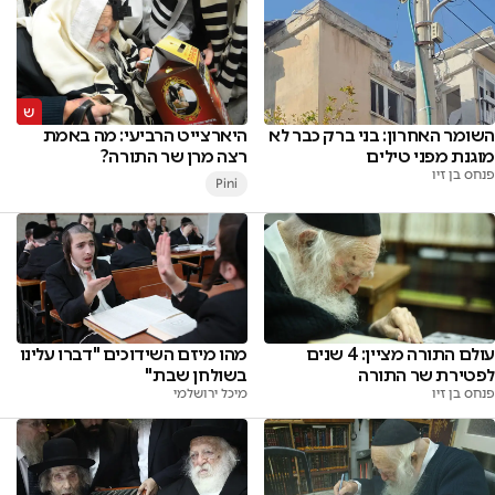
השומר האחרון: בני ברק כבר לא
היארצייט הרביעי: מה באמת
מוגנת מפני טילים
רצה מרן שר התורה?
פנחס בן זיו
Pini
עולם התורה מציין: 4 שנים
מהו מיזם השידוכים "דברו עלינו
לפטירת שר התורה
בשולחן שבת"
פנחס בן זיו
מיכל ירושלמי