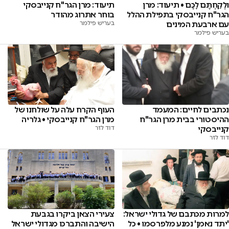
וּלְקַחְתֶּם לָכֶם • תיעוד: מרן
תיעוד: מרן הגר"ח קנייבסקי
הגר"ח קנייבסקי בתפילת ההלל
בוחר אתרוג מהודר
עם ארבעת המינים
בעריש פילמר
בעריש פילמר
נכתבים לחיים: המעמד
העוף הקרח עלה על שולחנו של
ההיסטורי בבית מרן הגר"ח
מרן הגר"ח קנייבסקי • גלריה
קנייבסקי
דוד לזר
דוד לזר
למרות מכתבם של גדולי ישראל:
צעירי הצאן ביקרו בגבעת
'יתד נאמן' נמנע מלפרסמו • כל
הישיבה והתברכו מגדולי ישראל