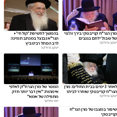
מרן הגר"ח קנייבסקי בירך וה'גוי
בהמשך לחשיפת 'קול חי' •
של שבת' ילחם בגנבים
הגר"א נבנצל במכתב תמיכה
יעקב גרודקה
לרב הכותל רבינוביץ
יעקב גרודקה
לאחר 3 ימים בבית החולים: מרן
המסר של מרן הגרח''ק לאלפי
הגר"ח קנייבסקי שוחרר לביתו
אימהות: ''אין דבר יותר חזק
יעקב גרודקה
מתפילה של אמא''
יוסי צלניקר
שיפור במצבו של מרן הגר"ח
קנייבסקי