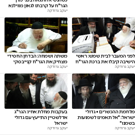
הגר"ח על קרבתו לגאון מווילנא
יעקב גרודקה
לפני המעבר לבית שמש: ראשי
משתה ושמחה: הבדחן החסידי
הישיבה קיבלו את ברכת הגר"ח
מצחיק את הגר"ח קנייבסקי
יעקב גרודקה
יעקב גרודקה
מלחמת ההכשרים • גדולי
בעקבות מחלת אחיו: הגר"ג
ישראל: "אל תאמינו לשמועות
אדלשטיין התייעץ עם גדולי
בשמנו"
ישראל
יעקב גרודקה
יעקב גרודקה