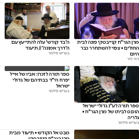
מרן הגר"ח קנייבסקי פונה לבית
ה'בד קודש' עלה להתייעץ עם
החולים • צפוי להשתחרר כבר
ה'דרך אמונה' // תיעוד
היום
בעריש פילמר
דוד לזר
ספר תורה לזכרו: אביו של אייל
יפרח הי"ד בבתיהם של גדולי
ישראל
בעריש פילמר
ספר תורה לע''נ גדולי ישראל
הוכנס לביתו של מרן הגר''ח •
גלריה
בעריש פילמר
מבט אל הקודש • תיעוד מבית
מרן הגר"ח קנייבסקי