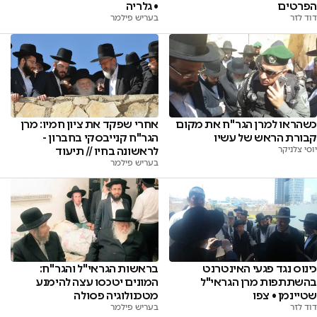
הפרטים
• גלריה
דוד לזר
בעריש פילמר
אחרי שפקד את ציון חמיו: מרן
כשהראו למרן הגר''ח את מקום
הגר"ח קנייבסקי בחברון -
קבורת הראש של עשיו
לראשונה בחיו // תיעוד
יוסי צלניקר
בעריש פילמר
כינוס נגד פגעי האינטרנט
בראשות הגראי''ל והגר''ח:
בהשתתפות מרן הגראי"ל
המונים יטכסו עצה להימנע
שטיינמן • צפו
מטכנולוגיה פסולה
דוד לזר
בעריש פילמר