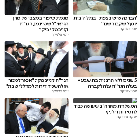
'הברכה שיש בצפת - בגלל ה'בית
מגמת שיפור במצבו של מרן
יוסף' שקבור שם''
הגראי''ל שטיינמן, הגר''ח
יוסי צלניקר
קנייבסקי ביקר
יוסי צלניקר
5 שנים ללא הרבנית בת שבע •
הגר''ח קנייבסקי: ''אסור למכור
בעלה הגר''ח עלה לקברה
או להשכיר דירות למחללי שבת''
יוסי צלניקר
יוסי צלניקר
המשלחת מארה"ב שעושה כבוד
לחסידות ויז'ניץ
יעקב גרודקה
כשהנשיא התגאה בפני מרן