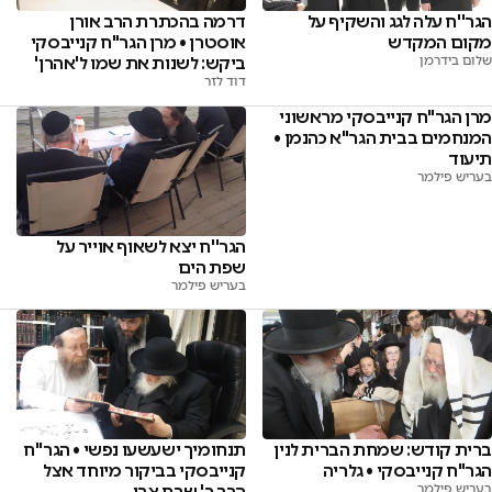
הגר''ח עלה לגג והשקיף על
דרמה בהכתרת הרב אורן
מקום המקדש
אוסטרן • מרן הגר"ח קנייבסקי
שלום בידרמן
ביקש: לשנות את שמו ל'אהרן'
דוד לזר
מרן הגר"ח קנייבסקי מראשוני
המנחמים בבית הגר"א כהנמן •
תיעוד
בעריש פילמר
הגר''ח יצא לשאוף אוייר על
שפת הים
בעריש פילמר
ברית קודש: שמחת הברית לנין
תנחומיך ישעשעו נפשי • הגר''ח
הגר"ח קנייבסקי • גלריה
קנייבסקי בביקור מיוחד אצל
בעריש פילמר
הרב ר' שבח צבי