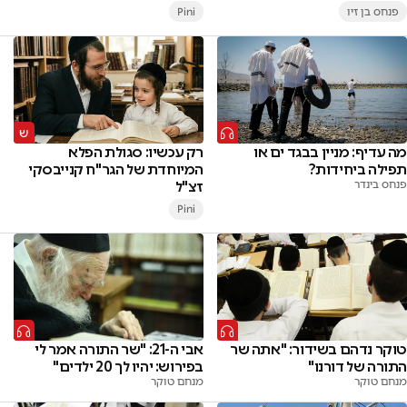
פנחס בן זיו
Pini
מה עדיף: מניין בבגד ים או
רק עכשיו: סגולת הפלא
תפילה ביחידות?
המיוחדת של הגר"ח קנייבסקי
פנחס בינדר
זצ"ל
Pini
טוקר נדהם בשידור: "אתה שר
אבי ה-21: "שר התורה אמר לי
התורה של דורנו"
בפירוש: יהיו לך 20 ילדים"
מנחם טוקר
מנחם טוקר