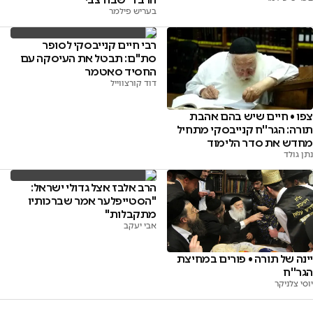
בעריש פילמר
רבי חיים קנייבסקי לסופר
סת''ם: תבטל את העיסקה עם
החסיד סאטמר
דוד קורצווייל
צפו • חיים שיש בהם אהבת
תורה: הגר''ח קנייבסקי מתחיל
מחדש את סדר הלימוד
נתן גולד
הרב אלבז אצל גדולי ישראל:
''הסטייפלער אמר שברכותיו
מתקבלות''
אבי יעקב
יינה של תורה • פורים במחיצת
הגר''ח
יוסי צלניקר