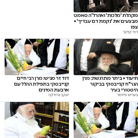
מקהלת 'מלכות' ואהרל'ה סאמט
מבצעים את 'נקמת דם עבדיך' •
צפו
דוד קליגר
תיעוד • ביתר מתרגשת: מרן
דוד זר מגיש: מרן רבי חיים
הגר"ח קנייבסקי בביקור
קנייבסקי בתפילת ההלל עם
היסטורי בעיר
ארבעת המינים
בעריש פילמר
יעקב גרודקה