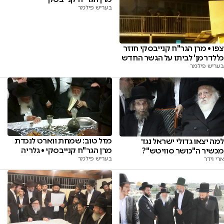
בעריש פילמר
צפו • מרן הגר"ח קנייבסקי חוזר
מ'לדרמן' לביתו על הגשר החדש
בעריש פילמר
מזל טוב: שמחת ווארט לנכדת
למה יצאו גדולי ישראל נגד
מרן הגר"ח קנייבסקי • גלריה
מכשיר ה"כושר סוויטש"?
בעריש פילמר
ארי וידר