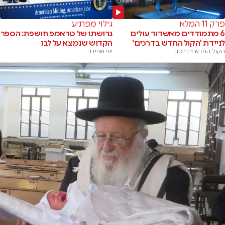
פרק 11 המלא
גילוי מפתיע
6 מתמודדים מאשדוד עולים
גרושתו של טראמפ חושפת: הספר
לניידת 'הקול החדש בדרכים'
הקדוש שנמצא על לבו
הקול החדש בדרכים
יוני שניידר