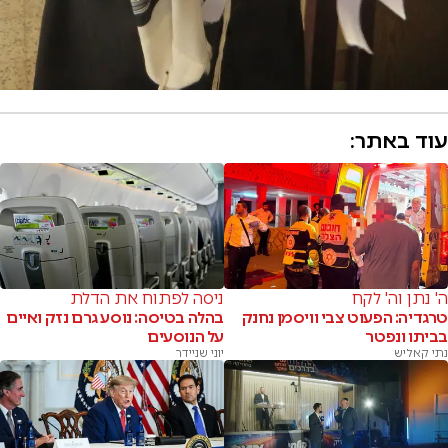
עוד באתר:
ה' נתן וה' לקח
ניסה לפתוח את הדלת
טרגדיה: הפעוט צבי וויסמן נחנק
בהלה בטיסה: נוסע גרם נזק ואיים
בביתו ונפטר
על הנוסעים
נתי קאליש
יוני שניידר