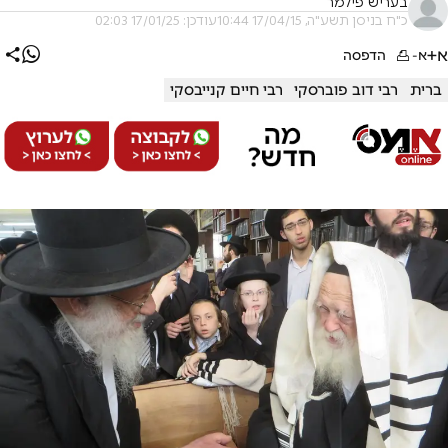
בעריש פילמר
כ"ח בניסן תשע"ה, 17/04/15 10:44
עודכן: 17/01/25 02:03
א+
א-
הדפסה
ברית
רבי דוב פוברסקי
רבי חיים קנייבסקי