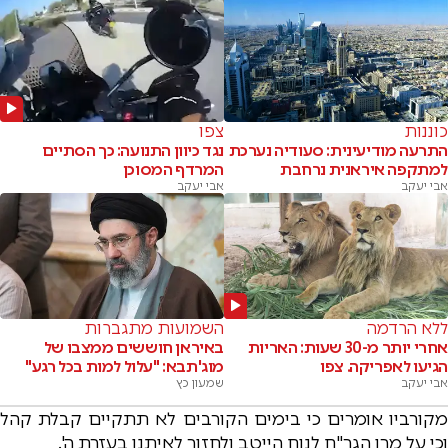
כוננות
צפו
התרעה מודיעינית: סעודיה נערכת
נגד כיוון התנועה: כך הסתיים
למתקפה איראנית נרחבת
המרדף המסוכן
אבי יעקב
אבי יעקב
ללא הרדמה
השמועות מתגברות
אחרי יותר מ-30 שעות: האריות
באיראן חוששים ממצבו של
הגיעו לאפריקה. צפו
מוג'תבא: "עלול למות בכל רגע"
אבי יעקב
שמעון כץ
מקורביו אומרים כי בימים הקורבים לא תתקיים קבלת קהל
וכי על מרן הגר"ח לנוח הייטב ולחזור לאיתנו בעזרת ה'.