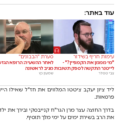
עוד באתר:
עימות חריף בשידור
סערת "הבבונים"
"מי מממן את הקמפיין?" -
לאחר ההשעיה: הרופא הגזע
לייטנר התקשה לספק תשובות
מגיב לראשונה
צבי טסלר
שמעון כץ
פרסאות.
בדרך החוצה עצר מרן הגר"ח קנייבסקי ובירך את ילדי
את הרב בשירת ימים על ימי מלך תוסיף.