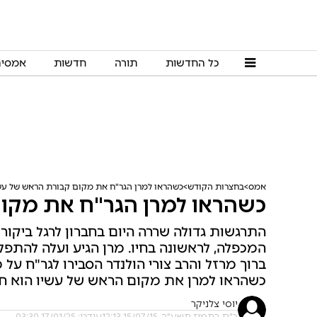
כל החדשות
תורה
חדשות
אמסי
אמס
בחצרות הקודש
כשהראו למרן הגר"ח את מקום קבורת הראש של עש
כשהראו למרן הגר"ח את מקו
התרגשות גדולה שררה היום בחברון לרגל ביקורו
המכפלה, לראשונה בחיו. מרן הגיע ועלה להתפל
ברוך מרזל והרב צורי הולנדר הסבירו לגר"ח על
כשהראו למרן את מקום הראש של עשיו הוא חיי
יוסי צלניקר
כ"ח בתמוז תשע"ה, 15/07/15 12:13
עודכן: 17/01/25 03:30