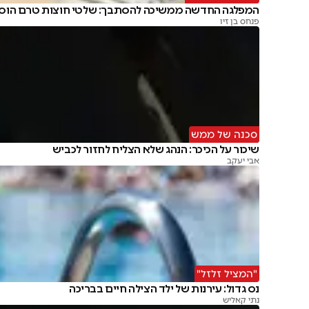
המפלגה החדשה ממשיכה להסתבך: שלטי חוצות טרם הוסר
פנחס בן זיו
סכנה של ממש
שיכור על הכיכר: הנהג שלא הצליח לחזור לכביש
אבי יעקב
"המציל זלזל"
נס גדול: עירנות של ילד הצילה חיים בבריכה
נתי קאליש