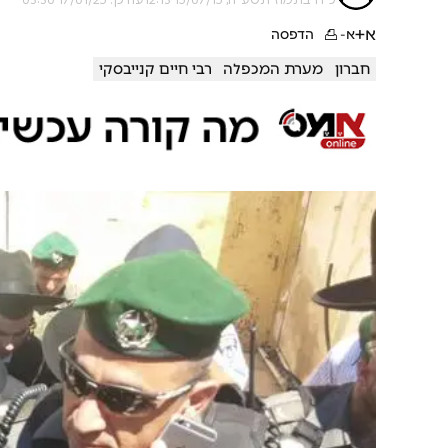
א+
א-
הדפסה
חברון
מערת המכפלה
רבי חיים קנייבסקי