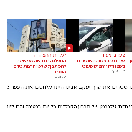
צפו בתיעוד
למרות ההצהרה
ן
שניות מהאסון: השוטרים
המפלגה החדשה ממשיכה
ניפצו חלון והצילו פעוט
להסתבך: שלטי חוצות טרם
אבי יעקב
הוסרו
פנחס בן זיו
ליד ציון יעקב ציטטו המלווים את חז"ל שאילו היינו מכירים את ערך יעקב אבינו היינו מלחכים את העפר 3
 ת"ת זילברמן של חברון הלומדים כל יום במערה והם ליוו