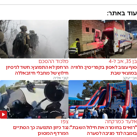
עוד באתר:
בן 35, אב ל-4
מלכוד ההסכם
סוף עצוב לאסון בקפריסין: הלוויה
הרחפן לא התפוצץ: חשד לניסיון
במוצאי שבת
חילוץ של מחבלי חיזבאללה
אבי יעקב
קובי אליה
אלעד כמרקחה
צפו
"רואים בחומרה את חילול השבת":
נגד כיוון התנועה: כך הסתיים
בומבה לנד מגיבה לסערה
המרדף המסוכן