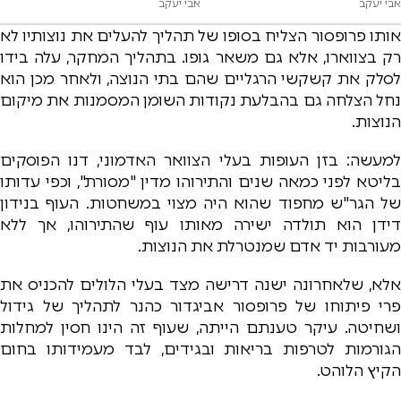
אבי יעקב
אבי יעקב
אותו פרופסור הצליח בסופו של תהליך להעלים את נוצותיו לא
רק בצווארו, אלא גם משאר גופו. בתהליך המחקר, עלה בידו
לסלק את קשקשי הרגליים שהם בתי הנוצה, ולאחר מכן הוא
נחל הצלחה גם בהבלעת נקודות השומן המסמנות את מיקום
הנוצות.
למעשה: בזן העופות בעלי הצוואר האדמוני, דנו הפוסקים
בליטא לפני כמאה שנים והתירוהו מדין "מסורת", וכפי עדותו
של הגר"ש מחפוד שהוא היה מצוי במשחטות. העוף בנידון
דידן הוא תולדה ישירה מאותו עוף שהתירוהו, אך ללא
מעורבות יד אדם שמנטרלת את הנוצות.
אלא, שלאחרונה ישנה דרישה מצד בעלי הלולים להכניס את
פרי פיתוחו של פרופסור אביגדור כהנר לתהליך של גידול
ושחיטה. עיקר טענתם הייתה, שעוף זה הינו חסין למחלות
הגורמות לטרפות בריאות ובגידים, לבד מעמידותו בחום
הקיץ הלוהט.