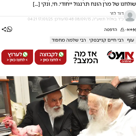
שולחנו של מרן הונח תרנגול ייחודי. חי, ונקי […]
דוד לזר
כ"ד באלול תשע"ה, 08/09/15 10:48
עודכן: 17/01/25 04:21
א+
א-
הדפסה
עוף
רבי חיים קנייבסקי
רבי שלמה מחפוד