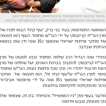
מחפוד קנייבסקי תרנגול|מחפוד קנייבסקי|DSC_0091|מחפוד קנייבסקי
תרנגול|מחפוד תרנגול|DSC_0126|מחפוד קנייבסקי תרנגול|מחפוד קנייבסקי
השמועה התפרסמה בעיר בני ברק, 'עוף קרח' הבוא לפניו של
מרן הגר"ח קנייבסקי על ידי הגר"ש מחפוד. העוף הוא תוצאה
של מחקר ופיתוח ישראלי שנמשך כ35 שנה ודן עמו בנושא
ההלכתי שבדבר.
כמידי שנה הגדול הרב שלמה מחפוד נכנס למעונו של מרן
הגר"ח קנייבסקי להתברך בברכת השנים, ועל שולחנו של מרן
הונח תרנגול ייחודי. חי, ונקי מכל פלומת נוצות. הגר"ש מחפוד
סיפר למרן הגר"ח ש"עוף קרח זה", הוא תוצאה של מחקר
ופיתוח ישראלי שנמשך כ35 שנה על ידי פרופסור אביגדור
כהנר מהפקולטה לחקלאות ברחובות.
מדובר בעוף מזן "ניו המפשייר", והמיוחד בזן זה, שצוואר שלו
נקי מנוצות, וצבעו אדמוני.