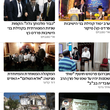
ערב יסוד קהילת בני הישיבות
"כבוד מלכותך גלה": הקפות
פרדס כץ | סיקור
שניות המסורתית בקהילת בני
ארי טננבוים
הישיבות פרדס כץ
ארי טננבוים
אברהם פרטוש חושף: "שתי
המקהלה המאחדת והמיוחדת
שכונות יהיו על שמו של מרן הרב
מגישה: "אלא השלום" • האזינו
עובדיה בב"ב"
דוד קליגר
איתי גדסי