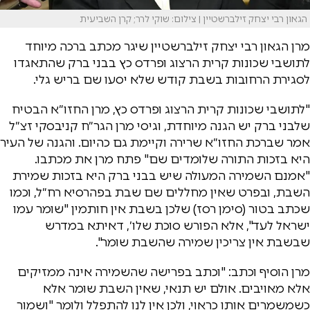
הגאון רבי יצחק זילברשטיין | צילום: שוקי לרר; קרן השביעית
מרן הגאון רבי יצחק זילברשטיין שיגר מכתב ברכה מיוחד
לתושבי שכונות קרית הרצוג ופרדס כץ בבני ברק שהתאגדו
לסגירת הרחובות בשבת קודש שלא יסעו שם בריש גלי.
"לתושבי שכונות קרית הרצוג ופרדס כץ, מרן החזו״א הבטיח
שלבני ברק יש הגנה מיוחדת, וגיסי מרן הגר״ח קניבסקי זצ״ל
אמר שברכת החזו״א שרירה וקיימת גם כהיום. והגנה של העיר
היא בזכות התורה שלומדים שם" פתח מרן את מכתבו.
"אמנם השמירה המעולה שיש בבני ברק היא בזכות שמירת
השבת, ובפרט שאין מחללים שם שבת בפהרסיא רח״ל, וכמו
שכתב בטור (סימן רסז) שלכן בשבת אין חותמין "שומר עמו
ישראל לעד", אלא הפורש סוכת שלו׳, דאיתא במדרש
שבשבת אין צריכין שמירה שהשבת שומר".
מרן הוסיף וכתב: "וכתב בפרישה שהשמירה אינה ממזיקים
אלא מאויבים. אולם יש תנאי, שאין השבת שומר אלא
כשמשמרים אותו כראוי, ולכן אין לנו להתפלל ולומר "ושמור