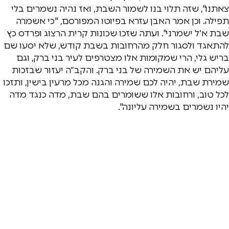
צאתנו", שזה תלוי בנו לשמור השבת, ואז נהיה נשמרים בלי
תפילה. וכן אמר האבן עזרא בפיוטו המפורסם, "כי אשמרה
שבת א׳ל ישמרני". ועתה שזכו שכונות קרית הרצוג ופרדס כץ
להתאגד ולסגור חלק מהרחובות בשבת קודש, שלא יסעו שם
בריש גלי, הרי שמקומות אלו מצטרפים לעיר בני ברק, וגם
עליהם יש את השמירה של בני ברק. והקב״ה יעזור שבזכות
שמירת שבת, יהיה לכם שמירה והגנה מכל מרעין בישין, ותזכו
לכל טוב, ורחובות אלו ששומרים בהם שבת, מדה כנגד מדה
יהיו נשמרים בשמירה עליונה".